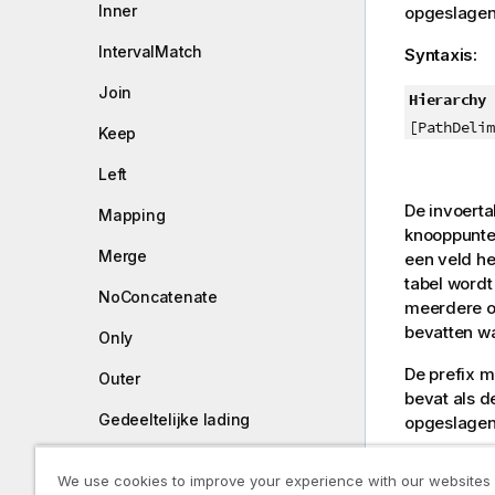
Inner
opgeslagen 
IntervalMatch
Syntaxis:
Join
Hierarchy 
[PathDelim
Keep
Left
De invoert
Mapping
knooppunten
Merge
een veld he
tabel wordt
NoConcatenate
meerdere o
bevatten w
Only
De prefix m
Outer
bevat als d
Gedeeltelijke lading
opgeslagen 
Replace
Gewoonlijk 
We use cookies to improve your experience with our websites
uitvoertabe