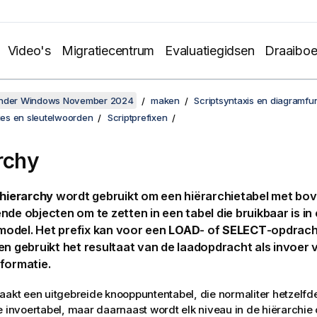
Video's
Migratiecentrum
Evaluatiegidsen
Draaibo
onder Windows November 2024
maken
Scriptsyntaxis en diagramfu
ties en sleutelwoorden
Scriptprefixen
rchy
hierarchy
wordt gebruikt om een hiërarchietabel met bo
nde objecten om te zetten in een tabel die bruikbaar is in
odel. Het prefix kan voor een
LOAD
- of
SELECT
-opdrac
en gebruikt het resultaat van de laadopdracht als invoer 
formatie.
aakt een uitgebreide knooppuntentabel, die normaliter hetzelfd
e invoertabel, maar daarnaast wordt elk niveau in de hiërarchie