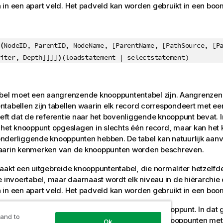
in een apart veld. Het padveld kan worden gebruikt in een boo
(
NodeID, ParentID, NodeName, [ParentName, [PathSource, [P
)
iter, Depth]]]]
(loadstatement | selectstatement)
abel moet een aangrenzende knooppuntentabel zijn. Aangrenze
tabellen zijn tabellen waarin elk record correspondeert met e
eft dat de referentie naar het bovenliggende knooppunt bevat. I
 het knooppunt opgeslagen in slechts één record, maar kan het
nderliggende knooppunten hebben. De tabel kan natuurlijk aan
aarin kenmerken van de knooppunten worden beschreven.
aakt een uitgebreide knooppuntentabel, die normaliter hetzelfd
e invoertabel, maar daarnaast wordt elk niveau in de hiërarchie
in een apart veld. Het padveld kan worden gebruikt in een boo
heeft de interne tabel precies één record per knooppunt. In dat 
 and to
l hetzelfde aantal records. Soms zijn er echter knooppunten m
Ok