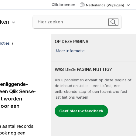
Qlik-bronnen
Nederlands (Wijzigen)
eken
OP DEZE PAGINA
ncties
Meer informatie
WAS DEZE PAGINA NUTTIG?
Als u problemen ervaart op deze pagina of
venliggende-
de inhoud onjuist is – een tikfout, een
 een
Qlik Sense
-
ontbrekende stap of een technische fout –
laat het ons weten!
ht worden
voor een
Geef hier uw feedback
e aantal records
 ook nog een