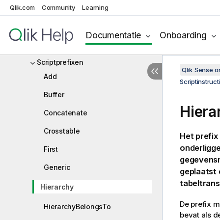
Qlik.com
Community
Learning
Overzicht scriptsyntaxis
Scriptinstructies en sleutelwoorden
Documentatie
Onboarding
Scriptbesturingsopdrachten
Scriptprefixen
Qlik Sense 
Add
Scriptinstruc
Buffer
Hiera
Concatenate
Crosstable
Het prefix
onderligge
First
gegevensm
Generic
geplaatst 
tabeltrans
Hierarchy
De prefix m
HierarchyBelongsTo
bevat als d