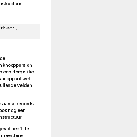
mstructuur.
athName,
nde
en knooppunt en
n een dergelijke
 knooppunt wel
vullende velden
e aantal records
 ook nog een
mstructuur.
geval heeft de
et meerdere