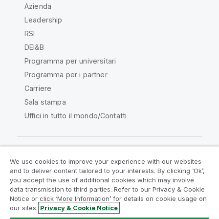
Azienda
Leadership
RSI
DEI&B
Programma per universitari
Programma per i partner
Carriere
Sala stampa
Uffici in tutto il mondo/Contatti
We use cookies to improve your experience with our websites
Qlik Community
and to deliver content tailored to your interests. By clicking ‘Ok’,
you accept the use of additional cookies which may involve
data transmission to third parties. Refer to our Privacy & Cookie
Contratti
Termini del prodotto
Notice or click ‘More Information’ for details on cookie usage on
Legal Policies
Note Legali
our sites.
Privacy & Cookie Notice
Termini di utilizzo
Marchi
Do Not Share My Info