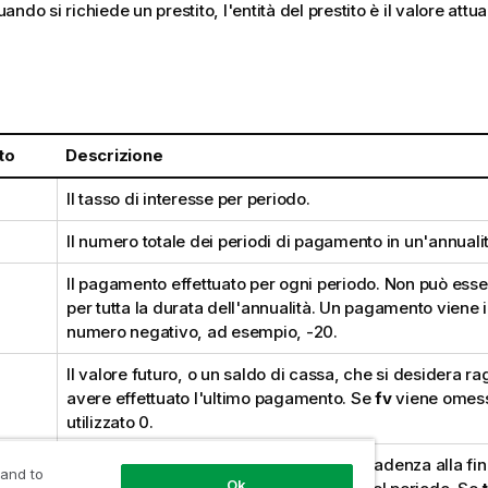
ndo si richiede un prestito, l'entità del prestito è il valore attua
:
to
Descrizione
Il tasso di interesse per periodo.
Il numero totale dei periodi di pagamento in un'annualit
Il pagamento effettuato per ogni periodo. Non può ess
per tutta la durata dell'annualità. Un pagamento viene 
numero negativo, ad esempio, -20.
Il valore futuro, o un saldo di cassa, che si desidera 
avere effettuato l'ultimo pagamento. Se
fv
viene omess
utilizzato 0.
Deve essere 0 se i pagamenti sono in scadenza alla fin
 and to
Ok