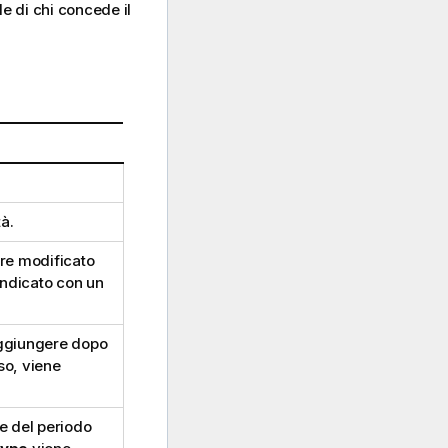
le di chi concede il
à.
ere modificato
indicato con un
raggiungere dopo
o, viene
e del periodo