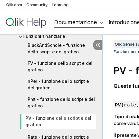
logaritmiche
Qlik.com
Community
Learning
Funzioni di campo
Documentazione
Introduzion
Funzioni di file
Funzioni finanziarie
Qlik Sense 
BlackAndSchole - funzione
dello script e del grafico
Funzioni per s
FV - funzione dello script e del
PV - f
grafico
nPer - funzione dello script e
Questa fun
del grafico
Pmt - funzione dello script e del
PV(
rate,
grafico
Tipo di dati
PV - funzione dello script e del
come valut
grafico
Il presente 
Rate - funzione dello script e