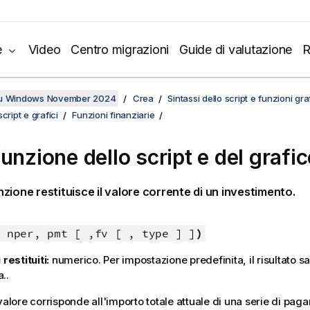
e
Video
Centro migrazioni
Guide di valutazione
R
su Windows November 2024
Crea
Sintassi dello script e funzioni gr
cript e grafici
Funzioni finanziarie
unzione dello script e del grafi
zione restituisce il valore corrente di un investimento.
 nper, pmt [ ,fv [ , type ] ]
)
 restituiti:
numerico. Per impostazione predefinita, il risultato s
a..
valore corrisponde all'importo totale attuale di una serie di paga