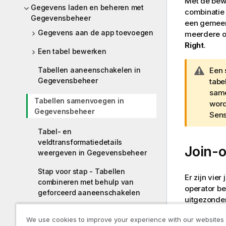
Met de bew
Gegevens laden en beheren met
combinatie 
Gegevensbeheer
een gemeen
Gegevens aan de app toevoegen
meerdere o
Right
.
Een tabel bewerken
Tabellen aaneenschakelen in
W
Een 
Gegevensbeheer
a
tabe
a
same
Tabellen samenvoegen in
r
word
Gegevensbeheer
s
Sen
c
Tabel- en
h
veldtransformatiedetails
Join-
u
weergeven in Gegevensbeheer
w
i
Stap voor stap - Tabellen
Er zijn vier
n
combineren met behulp van
operator b
g
geforceerd aaneenschakelen
uitgezonde
Scripttabellen synchroniseren in
We use cookies to improve your experience with our websites
Gegevensbeheer
I
Wann