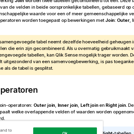
erking
Join
worden twee tabellen gecombineerd tot één. Deze t
van de velden in beide oorspronkelijke tabellen, gebaseerd op 
schappelijke waarde voor een of meer gemeenschappelijke ve
peratoren worden toegepast op bewerkingen met
Join
:
Outer
,
samengevoegde tabel neemt dezelfde hoeveelheid geheugen in
llen die erin zijn gecombineerd. Als u overmatig gebruikmaakt 
ngevoegde tabellen, kan
Qlik Sense
mogelijk trager worden. De
t uitgezonderd van een samenvoegbewerking, is pas toegankel
se
als de tabel is gesplitst.
operatoren
 join-operatoren:
Outer join
,
Inner join
,
Left join
en
Right join
. D
epaalt welke overlappende velden of waarden worden opgenom
rd.
 and to
eer de join-operatoren verwijzen naar
Left
- en
Right
-tabellen,
Ok