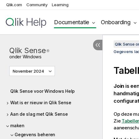
Qlik.com
Community
Learning
Documentatie
Onboarding
Qlik Sense 
Qlik Sense
®
Gegevens la
onder
Windows
Tabel
November 2024
Join
is ee
Qlik Sense voor Windows Help
handmatig 
configurat
Wat is er nieuw in Qlik Sense
Op deze ma
Aan de slag met Qlik Sense
Zie
Tabelle
maken
aaneenscha
Gegevens beheren