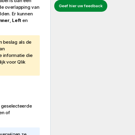
abel is dan een
Geef hier uw feedback
de overlapping van
lden. Er kunnen
Inner
,
Left
en
 beslag als de
van
 informatie die
ijk voor
Qlik
e geselecteerde
en of
 verwijzen ze