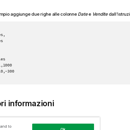
mpio aggiunge due righe alle colonne
Date
e
Vendite
dall'istruzi
s,

s

es

,1000

0,-300

ori informazioni
 and to
Ok