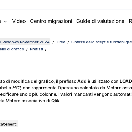
e
Video
Centro migrazioni
Guide di valutazione
R
su Windows November 2024
Crea
Sintassi dello script e funzioni gr
ello di grafico
Prefissi
to di modifica del grafico, il prefisso
Add
è utilizzato con
LOAD
tabella
HC1
, che rappresenta l'ipercubo calcolato da
Motore assoc
pecificare uno o più colonne. I valori mancanti vengono automa
 da
Motore associativo di Qlik
.
tatement