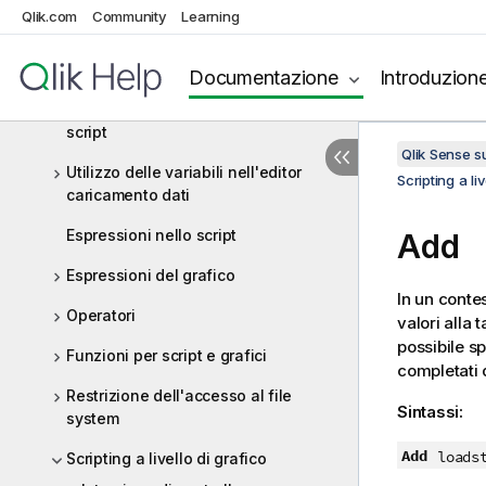
grafiche
Qlik.com
Community
Learning
Panoramica sulla sintassi dello
script
Documentazione
Introduzion
Istruzioni e parole chiave dello
script
Qlik Sense 
Utilizzo delle variabili nell'editor
Scripting a liv
caricamento dati
Espressioni nello script
Add
Espressioni del grafico
In un contes
Operatori
valori alla 
possibile s
Funzioni per script e grafici
completati
Restrizione dell'accesso al file
Sintassi:
system
Add
loads
Scripting a livello di grafico