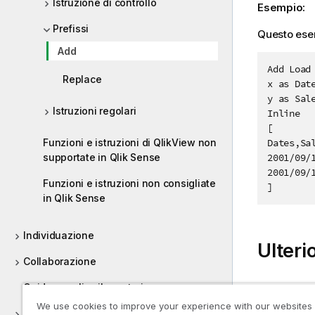
Istruzione di controllo
Esempio:
Prefissi
Questo ese
Add
Add Load

Replace
x as Date
y as Sale
Istruzioni regolari
Inline

[

Dates,Sal
Funzioni e istruzioni di QlikView non
2001/09/1
supportate in Qlik Sense
2001/09/1
Funzioni e istruzioni non consigliate
in Qlik Sense
Individuazione
Ulteri
Collaborazione
Guida per gli sviluppatori
Load
We use cookies to improve your experience with our websites
Tutorial per Qlik Sense