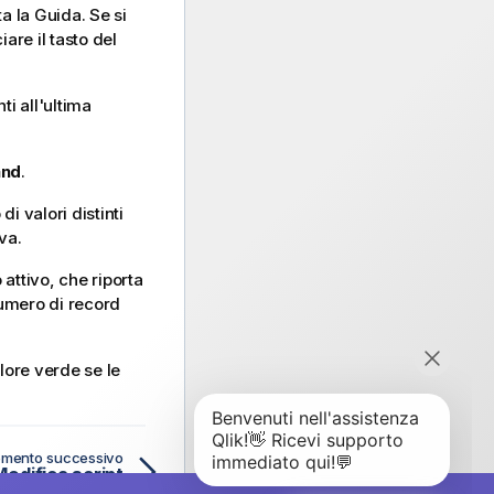
a la Guida. Se si
are il tasto del
ti all'ultima
and
.
i valori distinti
iva.
attivo, che riporta
numero di record
lore verde se le
mento successivo
Modifica script