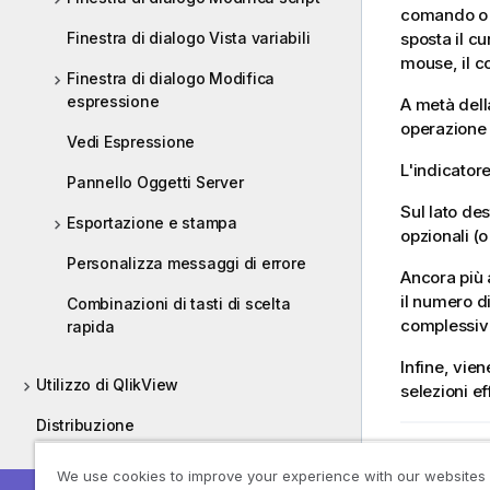
comando o u
Finestra di dialogo Vista variabili
sposta il c
mouse, il c
Finestra di dialogo Modifica
espressione
A metà dell
operazione d
Vedi Espressione
L'indicator
Pannello Oggetti Server
Sul lato des
Esportazione e stampa
opzionali (o
Personalizza messaggi di errore
Ancora più 
il numero d
Combinazioni di tasti di scelta
complessivi
rapida
Infine, vie
Utilizzo di QlikView
selezioni ef
Distribuzione
Argoment
Amministrazione
We use cookies to improve your experience with our websites