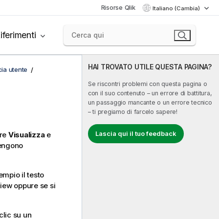
Risorse Qlik
Italiano (Cambia)
iferimenti
HAI TROVATO UTILE QUESTA PAGINA?
cia utente
Se riscontri problemi con questa pagina o
con il suo contenuto – un errore di battitura,
un passaggio mancante o un errore tecnico
– ti pregiamo di farcelo sapere!
Lascia qui il tuo feedback
ere
Visualizza
e
vengono
empio il testo
View oppure se si
clic su un