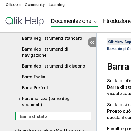
Qlik.com
Community
Learning
Comandi dei menu
Preferenze dell'utente: Generale
Documentazione
Introduzion
Barra degli Strumenti e di Stato
Barra degli strumenti standard
QlikView Se
Barra degli St
Barra degli strumenti di
navigazione
Barra 
Barra degli strumenti di disegno
Barra Foglio
Sul lato inf
Barra di st
Barra Preferiti
visualizzat
Personalizza (barre degli
Sul lato sin
strumenti)
Pronto
può
Barra di stato
sposta il c
È inoltre po
Finestra di dialogo Modifica script