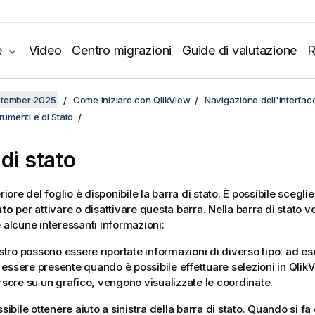
e
Video
Centro migrazioni
Guide di valutazione
R
ptember 2025
Come iniziare con QlikView
Navigazione dell'interfac
rumenti e di Stato
di stato
eriore del foglio è disponibile la barra di stato. È possibile scegli
ato
per attivare o disattivare questa barra. Nella barra di stato 
e alcune interessanti informazioni:
istro possono essere riportate informazioni di diverso tipo: ad es
 essere presente quando è possibile effettuare selezioni in Qlik
ursore su un grafico, vengono visualizzate le coordinate.
ssibile ottenere aiuto a sinistra della barra di stato. Quando si fa 