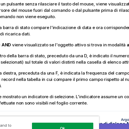
n pulsante senza rilasciare il tasto del mouse, viene visualizzat
ursore del mouse fuori dal comando o dal pulsante prima di rilasci
omando non viene eseguito.
a barra di stato compare l'indicazione di data e ora corrisponden
i ricarica dati.
e
AND
viene visualizzato se l'oggetto attivo si trova in modalità
tro della barra di stato, preceduto da una D, è indicato il numero d
 selezionati) sul totale di valori distinti nella casella di elenco att
a destra, preceduta da una F, è indicata la frequenza del campo 
i record nella tabella in cui compare il primo campo rispetto al 
.
ne mostrato un indicatore di selezione. L'indicatore assume un co
fettuate non sono visibili nel foglio corrente.
o precedente
Argo
Personalizzazione delle barre degli strumenti di QlikView in distribuzioni di grandi dimensioni
Finestra di dialogo 
 and to
Ok