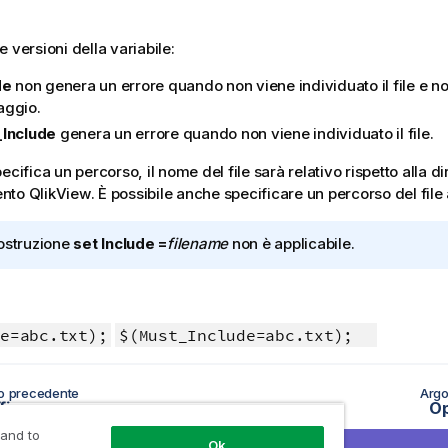
 versioni della variabile:
de
non genera un errore quando non viene individuato il file e no
ggio.
Include
genera un errore quando non viene individuato il file.
ecifica un percorso, il nome del file sarà relativo rispetto alla d
ento
QlikView
. È possibile anche specificare un percorso del file
ostruzione
set Include =
filename
non è applicabile.
e=abc.txt);
$(Must_Include=abc.txt);
o precedente
Argo
fix
O
 and to
Ok