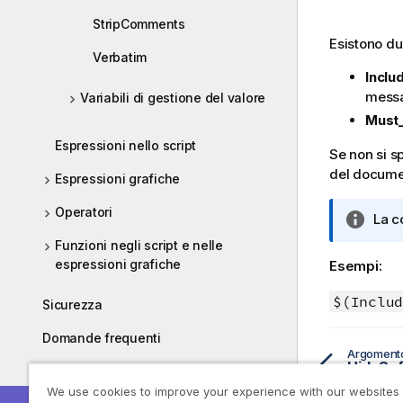
StripComments
Esistono due
Verbatim
Inclu
messa
Variabili di gestione del valore
Must_
Espressioni nello script
Se non si sp
del docum
Espressioni grafiche
Operatori
N
La c
o
Funzioni negli script e nelle
t
espressioni grafiche
Esempi:
a
i
$(Includ
Sicurezza
n
f
Domande frequenti
Argoment
o
HideSuf
AJAX/WebView
r
We use cookies to improve your experience with our websites
m