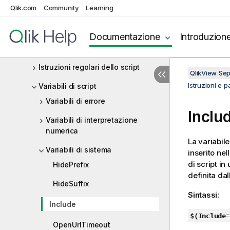
Istruzioni e parole chiave dello
Qlik.com
Community
Learning
script
Istruzioni di controllo dello script
Documentazione
Introduzion
Prefissi dello script
Istruzioni regolari dello script
QlikView Se
Istruzioni e p
Variabili di script
Variabili di errore
Inclu
Variabili di interpretazione
numerica
La variabil
Variabili di sistema
inserito nel
di script in
HidePrefix
definita dal
HideSuffix
Sintassi:
Include
$(Include=
OpenUrlTimeout