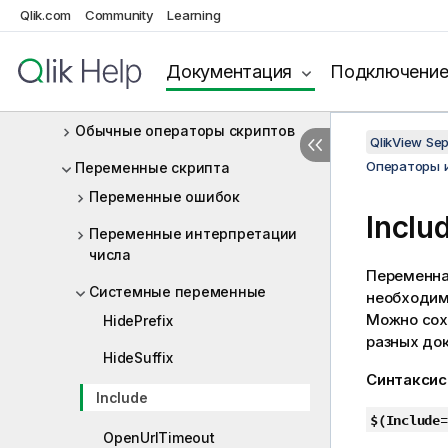
скрипта
Qlik.com
Community
Learning
Операторы управления
скриптом
Документация
Подключени
Префиксы скрипта
Обычные операторы скриптов
QlikView Se
Операторы 
Переменные скрипта
Переменные ошибок
Inclu
Переменные интерпретации
числа
Переменн
Системные переменные
необходимо
Можно сохр
HidePrefix
разных до
HideSuffix
Синтаксис
Include
$(Include=
OpenUrlTimeout