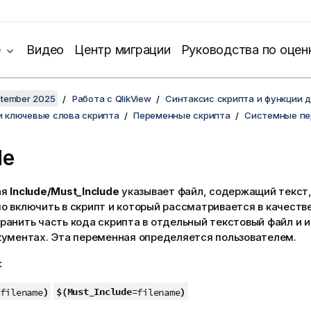
е
Видео
Центр миграции
Руководства по оцен
ptember 2025
Работа с QlikView
Синтаксис скрипта и функции 
и ключевые слова скрипта
Переменные скрипта
Системные п
de
ая
Include/Must_Include
указывает файл, содержащий текст,
 включить в скрипт и который рассматривается в качестве
анить часть кода скрипта в отдельный текстовый файл и и
кументах. Эта переменная определяется пользователем.
:
)
$(Must_Include=
)
filename
filename