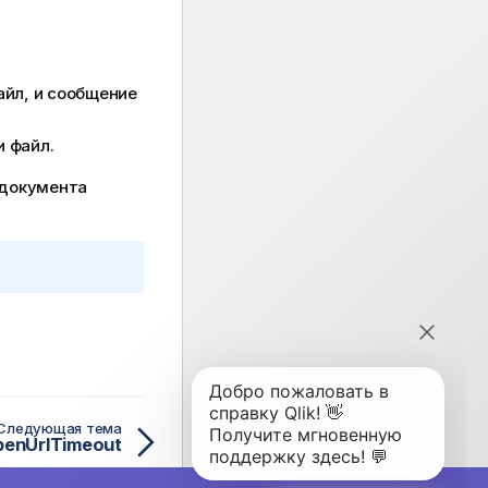
айл, и сообщение
и файл.
 документа
Следующая тема
penUrlTimeout