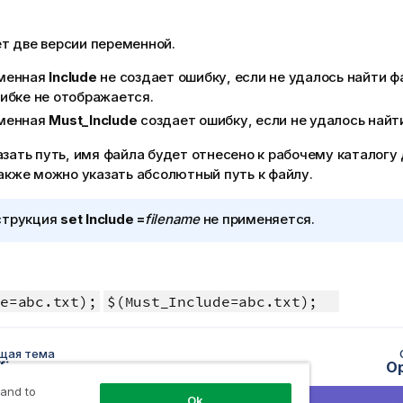
т две версии переменной.
менная
Include
не создает ошибку, если не удалось найти ф
ибке не отображается.
менная
Must_Include
создает ошибку, если не удалось найт
азать путь, имя файла будет отнесено к рабочему каталогу
Также можно указать абсолютный путь к файлу.
струкция
set Include =
filename
не применяется.
e=abc.txt);
$(Must_Include=abc.txt);
щая тема
fix
O
 and to
Ok