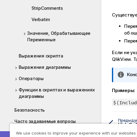
StripComments
Существуе
Verbatim
Пере
об ош
Значение, Обрабатывающее
Переменные
Пере
Если не ук
Выражения скрипта
QlikView
. 
Выражения диаграммы
П
Кон
Операторы
р
и
Функции в скриптах и выражениях
Примеры:
м
диаграммы
е
$(Includ
ч
Безопасность
а
Предыду
н
Часто задаваемые вопросы
HideSuf
и
AJAX/WebView
We use cookies to improve your experience with our websites
е