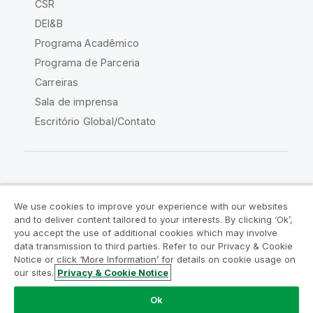
CSR
DEI&B
Programa Acadêmico
Programa de Parceria
Carreiras
Sala de imprensa
Escritório Global/Contato
Comunidade Qlik
We use cookies to improve your experience with our websites
and to deliver content tailored to your interests. By clicking ‘Ok’,
Acordos legais
Termos do produto
you accept the use of additional cookies which may involve
data transmission to third parties. Refer to our Privacy & Cookie
Legal Policies
Políticas Legais
Notice or click ‘More Information’ for details on cookie usage on
Termos de uso
Marcas comerciais
our sites.
Privacy & Cookie Notice
Do Not Share My Info
Ok
Copyright © 1993-2026 QlikTech International AB. Todos os