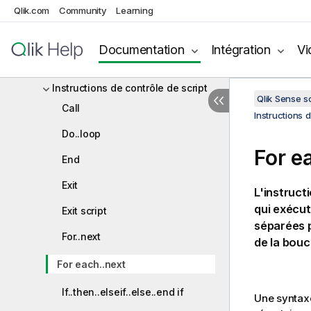
graphique
Qlik.com
Community
Learning
Vue d'ensemble de la syntaxe d'un
script
Documentation
Intégration
Vi
Instructions de script et mots-clés
Instructions de contrôle de script
Qlik Sense 
Call
Instructions 
Do..loop
For e
End
Exit
L'instruct
qui exécut
Exit script
séparées p
For..next
de la bouc
For each..next
If..then..elseif..else..end if
Une syntaxe