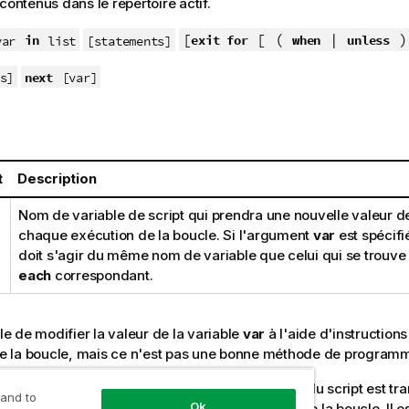
contenus dans le répertoire actif.
[
[ (
|
in
exit for
when
unless
var
list
[statements]
next
s]
[var]
t
Description
Nom de variable de script qui prendra une nouvelle valeur de 
chaque exécution de la boucle. Si l'argument
var
est spécifi
doit s'agir du même nom de variable que celui qui se trouve
each
correspondant.
ble de modifier la valeur de la variable
var
à l'aide d'instruction
 de la boucle, mais ce n'est pas une bonne méthode de programm
use
exit for
se trouve dans la boucle, l'exécution du script est tra
 and to
Ok
struction qui suit la clause
next
indiquant la fin de la boucle. Il e