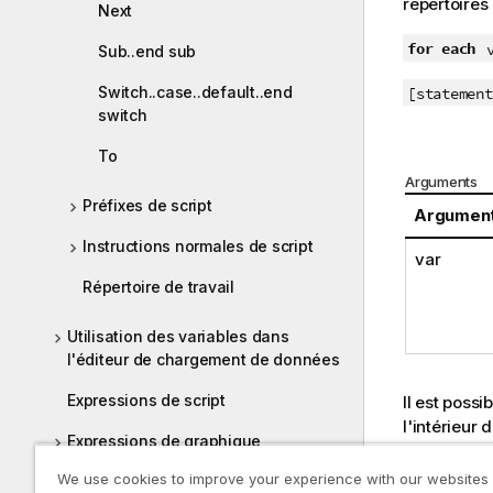
répertoires 
Next
for each
Sub..end sub
Switch..case..default..end
[statement
switch
To
Arguments
Préfixes de script
Argumen
Instructions normales de script
var
Répertoire de travail
Utilisation des variables dans
l'éditeur de chargement de données
Expressions de script
Il est possi
l'intérieur
Expressions de graphique
Si une cla
We use cookies to improve your experience with our websites
Opérateurs
première in