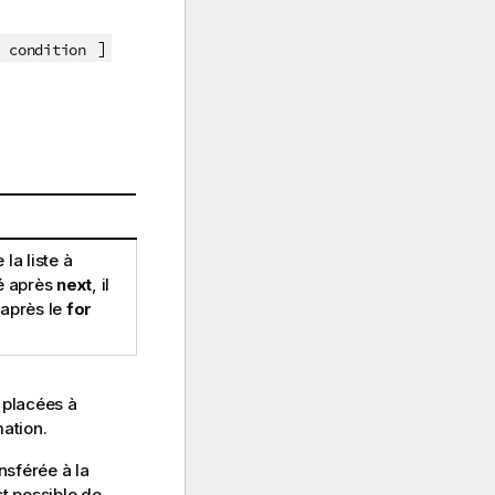
)
]
condition
la liste à
é après
next
, il
 après le
for
s placées à
ation.
nsférée à la
st possible de