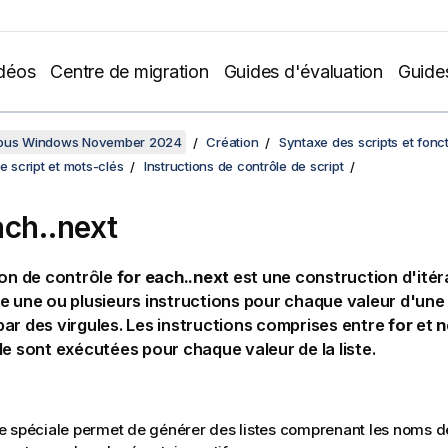
déos
Centre de migration
Guides d'évaluation
Guide
sous Windows November 2024
Création
Syntaxe des scripts et fonc
de script et mots-clés
Instructions de contrôle de script
ach..next
ion de contrôle
for each..next
est une construction d'itéra
e une ou plusieurs instructions pour chaque valeur d'une 
ar des virgules. Les instructions comprises entre
for
et
n
le sont exécutées pour chaque valeur de la liste.
 spéciale permet de générer des listes comprenant les noms de