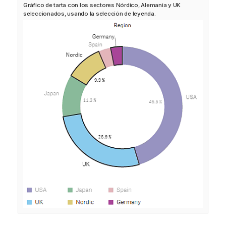
Gráfico de tarta con los sectores Nórdico, Alemania y UK
n
seleccionados, usando la selección de leyenda.
f
o
r
m
a
t
i
v
a