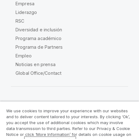
Empresa
Liderazgo
RSC
Diversidad e inclusión
Programa académico
Programa de Partners
Empleo
Noticias en prensa
Global Office/Contact
Qlik Community
We use cookies to improve your experience with our websites
and to deliver content tailored to your interests. By clicking ‘Ok’,
Acuerdos legales
Condiciones del producto
you accept the use of additional cookies which may involve
data transmission to third parties. Refer to our Privacy & Cookie
Legal Policies
Política legal
Notice or click ‘More Information’ for details on cookie usage on
Condiciones de uso
Marcas comerciales