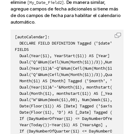
elimine
. De manera similar,
[My_Date_Field2]
agregue campos de fecha adicionales si tiene más
de dos campos de fecha para habilitar el calendario
automático.
[autoCalendar]:

Copiar 
  DECLARE FIELD DEFINITION Tagged ('$date')

FIELDS		

  Dual(Year($1), YearStart($1)) AS [Year] Tagged ('$
  Dual('Q'&Num(Ceil(Num(Month($1))/3)),Num(Ceil(NUM
  Dual(Year($1)&'-Q'&Num(Ceil(Num(Month($1))/3)),Qu
  Dual('Q'&Num(Ceil(Num(Month($1))/3)),QuarterStart
  Month($1) AS [Month] Tagged ('$month', '$cyclic'),
  Dual(Year($1)&'-'&Month($1), monthstart($1)) AS [
  Dual(Month($1), monthstart($1)) AS [_YearMonth] T
  Dual('W'&Num(Week($1),00), Num(Week($1),00)) AS [W
  Date(Floor($1)) AS [Date] Tagged ('$axis', '$date'
  Date(Floor($1), 'D') AS [_Date] Tagged ('$axis', '
  If (DayNumberOfYear($1) <= DayNumberOfYear(Today()
  Year(Today())-Year($1) AS [YearsAgo] ,

  If (DayNumberOfQuarter($1) <= DayNumberOfQuarter(T