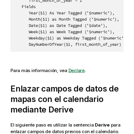
      first_month_of_year = 1

   Fields

      Year($1) As Year Tagged ('$numeric'),

      Month($1) as Month Tagged ('$numeric'),

      Date($1) as Date Tagged ('$date'),

      Week($1) as Week Tagged ('$numeric'),

      Weekday($1) as Weekday Tagged ('$numeric'),

      DayNumberOfYear($1, first_month_of_year) as D
Para más información, vea
Declare
.
Enlazar campos de datos de
mapas con el calendario
mediante Derive
El siguiente paso es utilizar la sentencia
Derive
para
enlazar campos de datos previos con el calendario.