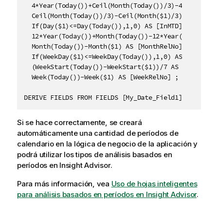
  4*Year(Today())+Ceil(Month(Today())/3)-4*Year($1)-
  Ceil(Month(Today())/3)-Ceil(Month($1)/3) AS [Quart
  If(Day($1)<=Day(Today()),1,0) AS [InMTD] ,

  12*Year(Today())+Month(Today())-12*Year($1)-Month(
  Month(Today())-Month($1) AS [MonthRelNo] ,

  If(WeekDay($1)<=WeekDay(Today()),1,0) AS [InWTD] ,
  (WeekStart(Today())-WeekStart($1))/7 AS [WeeksAgo] 
  Week(Today())-Week($1) AS [WeekRelNo] ;

DERIVE FIELDS FROM FIELDS [My_Date_Field1], [My_Dat
Si se hace correctamente, se creará
automáticamente una cantidad de períodos de
calendario en la lógica de negocio de la aplicación y
podrá utilizar los tipos de análisis basados en
períodos en
Insight Advisor
.
Para más información, vea
Uso de hojas inteligentes
para análisis basados en períodos en Insight Advisor
.