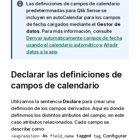
N
Las definiciones de campos de calendario
o
predeterminadas para
Qlik Sense
se
t
incluyen en
autoCalendar
para los campos
a
de fecha cargados mediante el
Gestor de
i
datos
. Para más información, consulte
n
Derivar automáticamente campos de fecha
f
usando el calendario automático
y
Añadir
o
datos a la app
.
r
m
Declarar las definiciones de
a
t
campos de calendario
i
v
a
Utilizamos la sentencia
Declare
para crear una
definición de los campos derivados. Aquí es donde
definimos los distintos atributos del campo, en este
caso atributos relacionados. Cada campo se
describe como
. Configurar
As
tagged
<expression>
field_name
tag