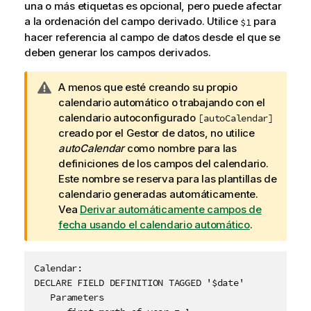
una o más etiquetas es opcional, pero puede afectar
a la ordenación del campo derivado. Utilice
para
$1
hacer referencia al campo de datos desde el que se
deben generar los campos derivados.
N
A menos que esté creando su propio
o
calendario automático o trabajando con el
t
calendario autoconfigurado
[autoCalendar]
a
creado por el
Gestor de datos
, no utilice
d
autoCalendar
como nombre para las
e
definiciones de los campos del calendario.
a
Este nombre se reserva para las plantillas de
v
calendario generadas automáticamente.
i
Vea
Derivar automáticamente campos de
s
fecha usando el calendario automático
.
o
Calendar:

DECLARE FIELD DEFINITION TAGGED '$date'

   Parameters
