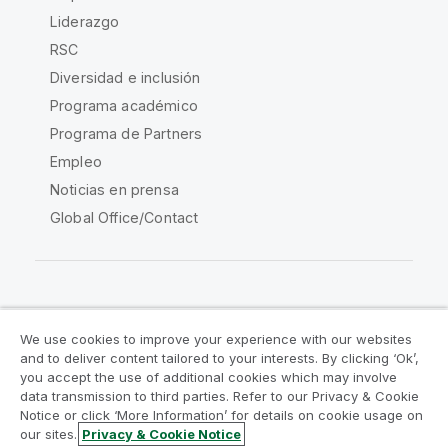
Liderazgo
RSC
Diversidad e inclusión
Programa académico
Programa de Partners
Empleo
Noticias en prensa
Global Office/Contact
Qlik Community
We use cookies to improve your experience with our websites
and to deliver content tailored to your interests. By clicking ‘Ok’,
Acuerdos legales
Condiciones del producto
you accept the use of additional cookies which may involve
data transmission to third parties. Refer to our Privacy & Cookie
Legal Policies
Política legal
Notice or click ‘More Information’ for details on cookie usage on
Condiciones de uso
Marcas comerciales
our sites.
Privacy & Cookie Notice