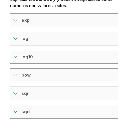
números con valores reales.
exp
log
log10
pow
sqr
sqrt