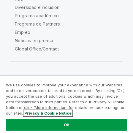
Diversidad e inclusión
Programa académico
Programa de Partners
Empleo
Noticias en prensa
Global Office/Contact
Qlik Community
We use cookies to improve your experience with our websites
and to deliver content tailored to your interests. By clicking ‘Ok’,
Acuerdos legales
Condiciones del producto
you accept the use of additional cookies which may involve
data transmission to third parties. Refer to our Privacy & Cookie
Legal Policies
Política legal
Notice or click ‘More Information’ for details on cookie usage on
Condiciones de uso
Marcas comerciales
our sites.
Privacy & Cookie Notice
Do Not Share My Info
Ok
Copyright © 1993-2026 QlikTech International AB.
Reservados todos los derechos.