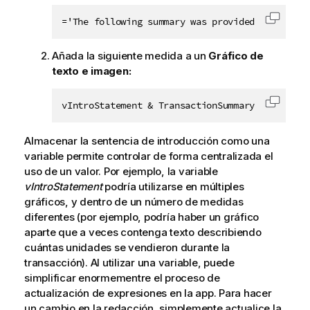
='The following summary was provided by the ve
Copiar 
Añada la siguiente medida a un
Gráfico de
texto e imagen:
vIntroStatement & TransactionSummary
Copiar 
Almacenar la sentencia de introducción como una
variable permite controlar de forma centralizada el
uso de un valor. Por ejemplo, la variable
vIntroStatement
podría utilizarse en múltiples
gráficos, y dentro de un número de medidas
diferentes (por ejemplo, podría haber un gráfico
aparte que a veces contenga texto describiendo
cuántas unidades se vendieron durante la
transacción). Al utilizar una variable, puede
simplificar enormementre el proceso de
actualización de expresiones en la app. Para hacer
un cambio en la redacción, simplemente actualice la