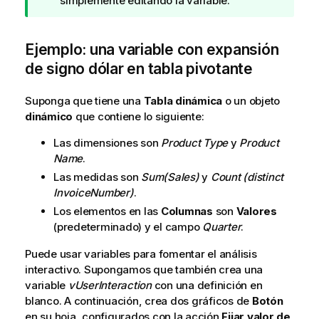
a
simplemente editando la variable.
d
e
Ejemplo: una variable con expansión
s
u
de signo dólar en tabla pivotante
g
e
Suponga que tiene una
Tabla dinámica
o un objeto
r
dinámico
que contiene lo siguiente:
e
n
Las dimensiones son
Product Type
y
Product
c
Name
.
i
Las medidas son
Sum(Sales)
y
Count (distinct
a
InvoiceNumber)
.
Los elementos en las
Columnas
son
Valores
(predeterminado) y el campo
Quarter
.
Puede usar variables para fomentar el análisis
interactivo. Supongamos que también crea una
variable
vUserInteraction
con una definición en
blanco. A continuación, crea dos gráficos de
Botón
en su hoja, configurados con la acción
Fijar valor de