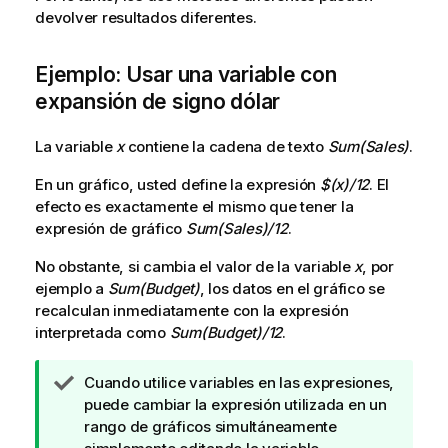
devolver resultados diferentes.
Ejemplo: Usar una variable con
expansión de signo dólar
La variable
x
contiene la cadena de texto
Sum(Sales)
.
En un gráfico, usted define la expresión
$(x)/12
. El
efecto es exactamente el mismo que tener la
expresión de gráfico
Sum(Sales)/12
.
No obstante, si cambia el valor de la variable
x
, por
ejemplo a
Sum(Budget)
, los datos en el gráfico se
recalculan inmediatamente con la expresión
interpretada como
Sum(Budget)/12
.
N
Cuando utilice variables en las expresiones,
o
puede cambiar la expresión utilizada en un
t
rango de gráficos simultáneamente