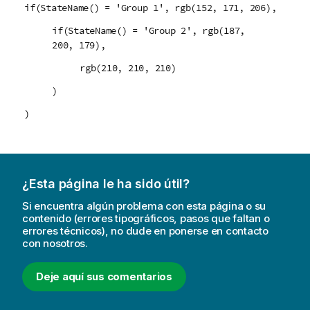
v
if(StateName() = 'Group 1', rgb(152, 171, 206),
a
if(StateName() = 'Group 2', rgb(187,
200, 179),
rgb(210, 210, 210)
)
)
¿Esta página le ha sido útil?
Si encuentra algún problema con esta página o su
contenido (errores tipográficos, pasos que faltan o
errores técnicos), no dude en ponerse en contacto
con nosotros.
Deje aquí sus comentarios