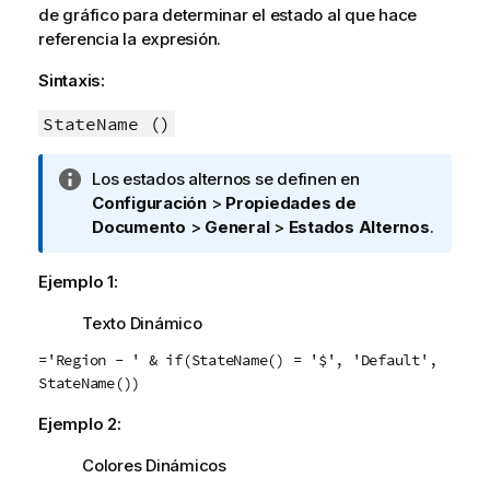
de gráfico para determinar el estado al que hace
referencia la expresión.
Sintaxis:
StateName ()
N
Los estados alternos se definen en
o
Configuración
>
Propiedades de
t
Documento
>
General
>
Estados Alternos
.
a
i
Ejemplo 1:
n
Texto Dinámico
f
o
='Region - ' & if(StateName() = '$', 'Default',
r
StateName())
m
a
Ejemplo 2:
t
Colores Dinámicos
i