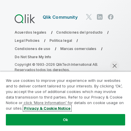
Qlik Community
Acuerdos legales
Condiciones del producto
Legal Policies
Política legal
Condiciones de uso
Marcas comerciales
Do Not Share My Info
Copyright © 1993-2026 QlikTech International AB.
Reservados todos los derechos.
We use cookies to improve your experience with our websites
and to deliver content tailored to your interests. By clicking ‘Ok’,
Únase al Programa de modernización de
you accept the use of additional cookies which may involve
data transmission to third parties. Refer to our Privacy & Cookie
la analítica
Notice or click ‘More Information’ for details on cookie usage on
our sites.
Privacy & Cookie Notice
Modernícese sin comprometer sus valiosas aplicaciones
Chatear ahora
de QlikView con el Programa de modernización de la
Ok
analítica.
Haga clic aquí
para obtener más información o
contactar con nosotros:
ampquestions@qlik.com