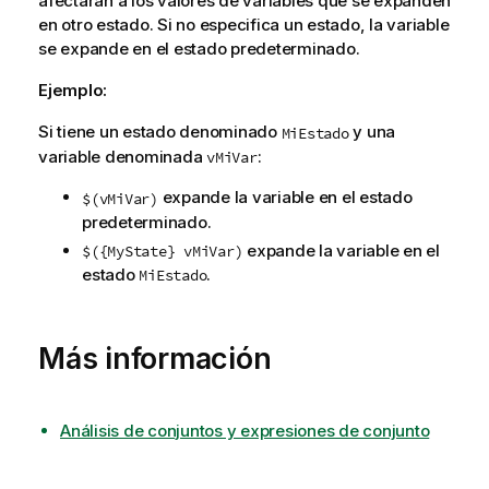
afectarán a los valores de variables que se expanden
t
en otro estado. Si no especifica un estado, la variable
i
se expande en el estado predeterminado.
v
a
Ejemplo:
Si tiene un estado denominado
y una
MiEstado
variable denominada
:
vMiVar
expande la variable en el estado
$(vMiVar)
predeterminado.
expande la variable en el
$({MyState} vMiVar)
estado
.
MiEstado
Más información
Análisis de conjuntos y expresiones de conjunto