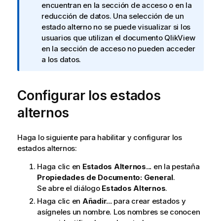
t
encuentran en la sección de acceso o en la
a
reducción de datos. Una selección de un
i
estado alterno no se puede visualizar si los
n
usuarios que utilizan el documento
QlikView
f
en la sección de acceso no pueden acceder
o
a los datos.
r
m
Configurar los estados
a
t
alternos
i
v
a
Haga lo siguiente para habilitar y configurar los
estados alternos:
Haga clic en
Estados Alternos...
en la pestaña
Propiedades de Documento: General
.
Se abre el diálogo
Estados Alternos
.
Haga clic en
Añadir...
para crear estados y
asígneles un nombre. Los nombres se conocen