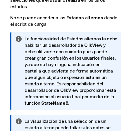
selecciones que el usuario realiza en los otros
estados.
No se puede acceder a los
Estados alternos
desde
el script de carga.
N
La funcionalidad de Estados alternos la debe
o
habilitar un desarrollador de QlikView y
t
debe utilizarse con cuidado pues puede
a
crear gran confusión en los usuarios finales,
i
ya que no hay ninguna indicación en
n
pantalla que advierta de forma automática
f
que algún objeto o expresión está en un
o
estado alterno. Es responsabilidad del
r
desarrollador de QlikView proporcionar esta
m
información al usuario final por medio de la
a
función
StateName()
.
t
i
N
La visualización de una selección de un
v
o
estado alterno puede fallar si los datos se
a