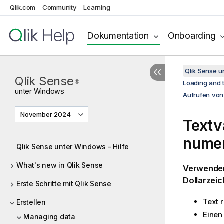
Qlik.com
Community
Learning
Dokumentation
Onboarding
Qlik Sense 
Qlik Sense
®
Loading and t
unter
Windows
Aufrufen von
November 2024
Textv
numer
Qlik Sense unter Windows – Hilfe
What's new in Qlik Sense
Verwenden 
Dollarzei
Erste Schritte mit Qlik Sense
Text 
Erstellen
Einen
Managing data