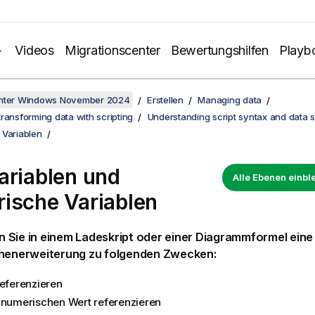
Videos
Migrationscenter
Bewertungshilfen
Playb
unter Windows November 2024
Erstellen
Managing data
ransforming data with scripting
Understanding script syntax and data s
 Variablen
ariablen und
Alle Ebenen einb
ische Variablen
Sie in einem Ladeskript oder einer Diagrammformel eine V
chenerweiterung zu folgenden Zwecken:
referenzieren
 numerischen Wert referenzieren