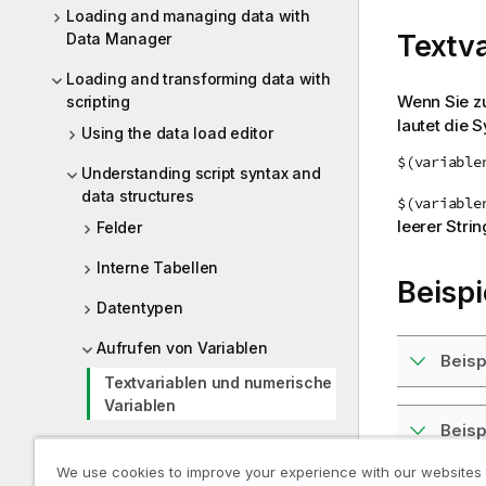
Loading and managing data with
Textva
Data Manager
Loading and transforming data with
Wenn Sie zu
scripting
lautet die S
Using the data load editor
$(variable
Understanding script syntax and
data structures
$(variable
leerer Strin
Felder
Interne Tabellen
Beispi
Datentypen
Aufrufen von Variablen
Beisp
Textvariablen und numerische
Variablen
Beisp
Aufrufen von Variablen mit
Parametern
We use cookies to improve your experience with our websites