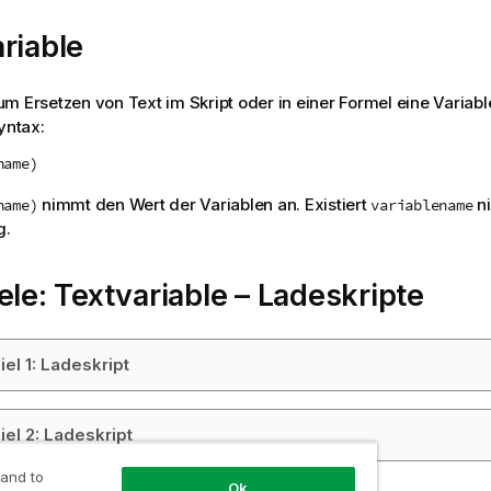
riable
m Ersetzen von Text im Skript oder in einer Formel eine Variab
yntax:
name)
nimmt den Wert der Variablen an. Existiert
ni
name)
variablename
g.
ele: Textvariable – Ladeskripte
iel 1: Ladeskript
iel 2: Ladeskript
 and to
Ok