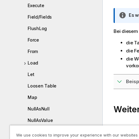
Execute
I
Es w
Field/Fields
n
f
FlushLog
Bei diesem
o
Force
r
die Ta
m
die F
From
a
die W
t
Load
vork
i
Let
o
Beisp
n
Loosen Table
s
h
Map
i
Weiter
NullAsNull
n
w
NullAsValue
e
Rename 
i
Qualify
We use cookies to improve your experience with our websites
Drop fiel
s