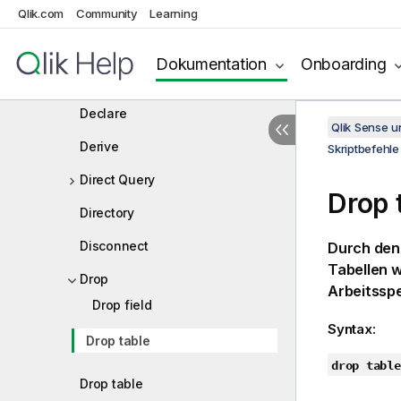
Qlik.com
Community
Comment field
Learning
Comment table
Dokumentation
Onboarding
Connect
Declare
Qlik Sense 
Derive
Skriptbefehle
Direct Query
Drop 
Directory
Disconnect
Durch den
Tabellen 
Drop
Arbeitssp
Drop field
Syntax:
Drop table
drop table
Drop table