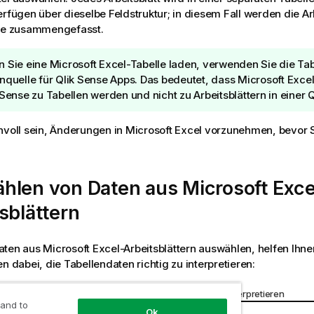
erfügen über dieselbe Feldstruktur; in diesem Fall werden die Arb
lle zusammengefasst.
 Sie eine
Microsoft Excel
-Tabelle laden, verwenden Sie die Tab
nquelle für
Qlik Sense
Apps. Das bedeutet, dass
Microsoft Exce
 Sense
zu Tabellen werden und nicht zu Arbeitsblättern in einer
Q
nvoll sein, Änderungen in
Microsoft Excel
vorzunehmen, bevor Si
hlen von Daten aus
Microsoft Exce
sblättern
aten aus
Microsoft Excel
-Arbeitsblättern auswählen, helfen Ihn
en dabei, die Tabellendaten richtig zu interpretieren:
, die Ihnen dabei helfen, die Tabellendaten richtig zu interpretieren
 and to
Ok