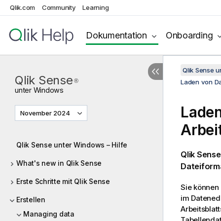
Qlik.com
Community
Learning
Dokumentation
Onboarding
Qlik Sense 
Qlik Sense
®
Laden von Da
unter
Windows
Laden
November 2024
Arbei
Qlik Sense unter Windows – Hilfe
Qlik Sense
What's new in Qlik Sense
Dateiform
Erste Schritte mit Qlik Sense
Sie können
im
Datenedi
Erstellen
Arbeitsblatt
Managing data
Tabellendat