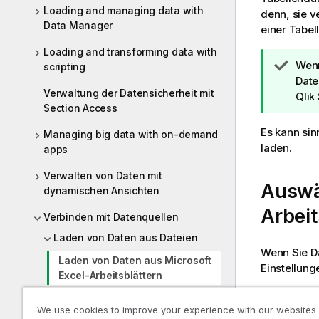
Loading and managing data with
denn, sie v
Data Manager
einer Tabe
Loading and transforming data with
T
Wenn
scripting
i
Date
Verwaltung der Datensicherheit mit
p
Qlik
Section Access
p
h
Es kann sin
Managing big data with on-demand
i
laden.
apps
n
w
Verwalten von Daten mit
Auswä
e
dynamischen Ansichten
i
Arbeit
Verbinden mit Datenquellen
s
Laden von Daten aus Dateien
Wenn Sie D
Laden von Daten aus Microsoft
Einstellung
Excel-Arbeitsblättern
Einstellungen
Working with Apache Parquet
We use cookies to improve your experience with our websites
files