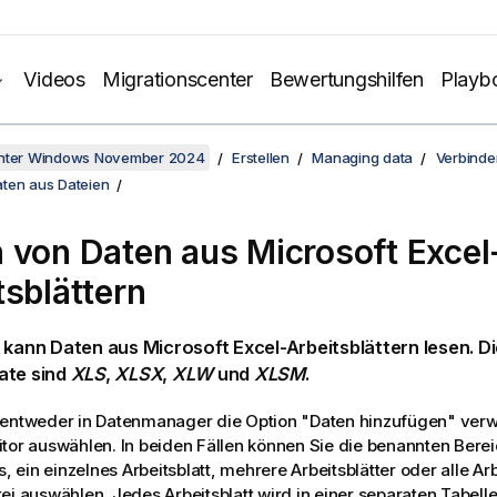
Videos
Migrationscenter
Bewertungshilfen
Playb
unter Windows November 2024
Erstellen
Managing data
Verbinde
ten aus Dateien
 von Daten aus
Microsoft Excel
tsblättern
kann Daten aus
Microsoft Excel
-Arbeitsblättern lesen. D
ate sind
XLS
,
XLSX
,
XLW
und
XLSM
.
 entweder in
Datenmanager
die Option "Daten hinzufügen" ver
tor
auswählen. In beiden Fällen können Sie die benannten Berei
s, ein einzelnes Arbeitsblatt, mehrere Arbeitsblätter oder alle Ar
ei auswählen. Jedes Arbeitsblatt wird in einer separaten Tabelle