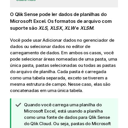
O
Qlik Sense
pode ler dados de planilhas do
Microsoft Excel
. Os formatos de arquivo com
suporte são
XLS
,
XLSX
,
XLW
e
XLSM
.
Você pode usar Adicionar dados no
gerenciador de
dados
ou selecionar dados no
editor de
carregamento de dados
. Em ambos os casos, você
pode selecionar áreas nomeadas de uma pasta, uma
única pasta, pastas selecionadas ou todas as pastas
do arquivo de planilha. Cada pasta é carregada
como uma tabela separada, exceto se tiverem a
mesma estrutura de campo. Nesse caso, elas são
concatenadas em uma única tabela.
N
Quando você carrega uma planilha do
o
Microsoft Excel
, está usando a planilha
t
como uma fonte de dados para
Qlik Sense
a
do Qlik Cloud. Ou seja, pastas do
Microsoft