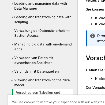
Feldes ange
Loading and managing data with
Data Manager
Sie können 
Loading and transforming data with
Klick
scripting
Klick
Verwaltung der Datensicherheit mit
Section Access
I
Dire
n
Info
Managing big data with on-demand
f
apps
o
Vorsch
r
Verwalten von Daten mit
m
dynamischen Ansichten
a
Gehen Sie 
Verbinden mit Datenquellen
t
i
Klick
Viewing and transforming the data
o
model
n
Der Vorscha
s
Vorschau von Tabellen und
Feldern in der Datenmodellansicht
h
We use cookies to improve your experience with our websites
i