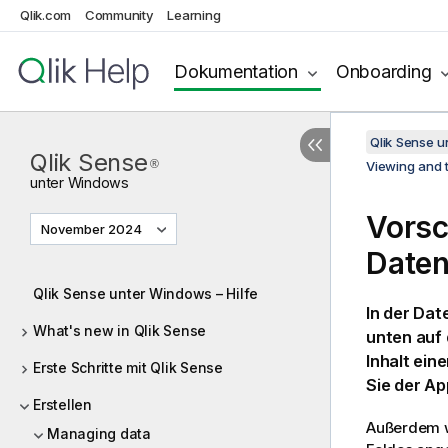
Qlik.com
Community
Learning
Dokumentation
Onboarding
Qlik Sense 
Qlik Sense
®
Viewing and 
unter
Windows
Vorsc
November 2024
Daten
Qlik Sense unter Windows – Hilfe
In der Dat
What's new in Qlik Sense
unten auf 
Inhalt ein
Erste Schritte mit Qlik Sense
Sie der A
Erstellen
Außerdem w
Managing data