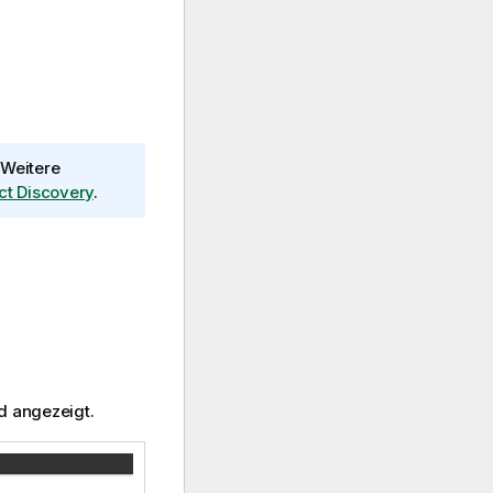
Weitere
ct Discovery
.
d angezeigt.