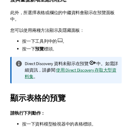
此外，所選擇表格或欄位的中繼資料會顯示在預覽面板
中。
您可以使用兩種方法顯示及隱藏面板：
按一下工具列中的
。
按一下
預覽
標頭。
資
Direct Discovery
資料未顯示在預覽
中。
如需詳
訊
細資訊，請參閱
使用 Direct Discovery 存取大型資
備
料集
。
註
顯示表格的預覽
請執行下列動作：
按一下資料模型檢視器中的表格標頭。