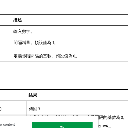
描述
輸入數字。
間隔增量。預設值為 1。
定義步階間隔的基數。預設值為 0。
：
結果
)
傳回 3
在此範例中，步階的大小為 1，步階間隔的基數為 0。
er content
間隔為
...0 < x <=1, 1 < x <= 2,
2< x <=3
, 3< x <=4...
Ok