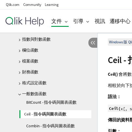
Qlik.com
Community
Learning
條件函數
計數器函數
文件
引導
視訊
遷移中心
日期與時間函數
指數與對數函數
Windows 版 Qli
欄位函數
Ceil
-
檔案函數
財務函數
Ceil()
會將數
格式設定函數
相較於向下
一般數值函數
語法：
BitCount - 指令碼與圖表函數
Ceil(
x[, s
Ceil - 指令碼與圖表函數
傳回的資料
Combin - 指令碼與圖表函數
引數：