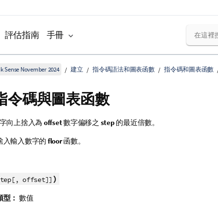
評估指南
手冊
k Sense November 2024
建立
指令碼語法和圖表函數
指令碼和圖表函數
 指令碼與圖表函數
字向上捨入為
offset
數字偏移之
step
的最近倍數。
捨入輸入數字的
floor
函數。
)
tep[, offset]]
類型：
數值