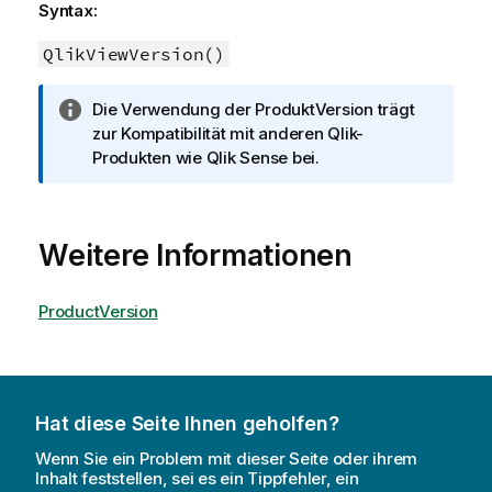
Syntax:
QlikViewVersion()
I
Die Verwendung der ProduktVersion trägt
n
zur Kompatibilität mit anderen Qlik-
f
Produkten wie Qlik Sense bei.
o
r
m
Weitere Informationen
a
t
i
ProductVersion
o
n
s
h
Hat diese Seite Ihnen geholfen?
i
n
Wenn Sie ein Problem mit dieser Seite oder ihrem
w
Inhalt feststellen, sei es ein Tippfehler, ein