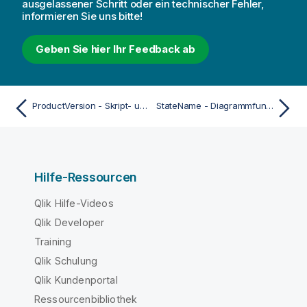
e
ausgelassener Schritt oder ein technischer Fehler,
informieren Sie uns bitte!
i
s
Geben Sie hier Ihr Feedback ab
ProductVersion - Skript- und Diagrammfunktion
StateName - Diagrammfunktion
Hilfe-Ressourcen
Qlik Hilfe-Videos
Qlik Developer
Training
Qlik Schulung
Qlik Kundenportal
Ressourcenbibliothek