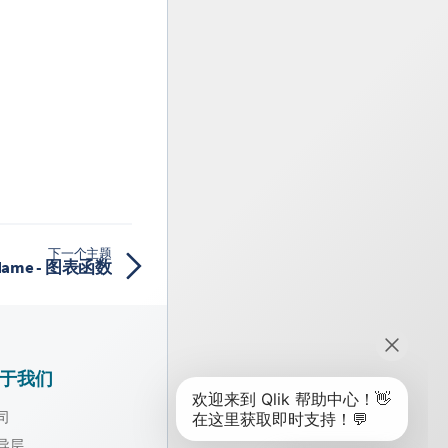
下一个主题
eName - 图表函数
于我们
司
导层