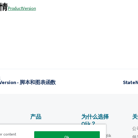
情
ProductVersion
题
tVersion - 脚本和图表函数
Stat
产品
为什么选择
关
Qlik？
数据集成和质量
视频
公
er content
为什么选择 Qlik
oper
领
Ok