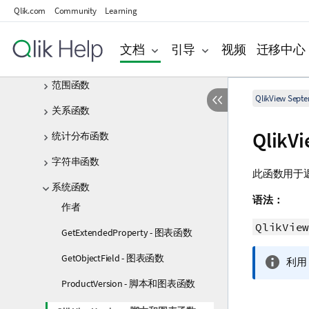
映射函数
Qlik.com
Community
Learning
数学函数
文档
引导
视频
迁移中心
NULL 函数
范围函数
QlikView Sept
关系函数
Qlik
统计分布函数
字符串函数
此函数用于
系统函数
语法：
作者
QlikView
GetExtendedProperty - 图表函数
GetObjectField - 图表函数
信
利用 
息
ProductVersion - 脚本和图表函数
注
释