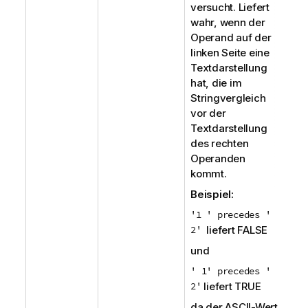
versucht. Liefert
wahr, wenn der
Operand auf der
linken Seite eine
Textdarstellung
hat, die im
Stringvergleich
vor der
Textdarstellung
des rechten
Operanden
kommt.
Beispiel:
'1 ' precedes '
2'
liefert
FALSE
und
' 1' precedes '
2'
liefert
TRUE
da der ASCII-Wert