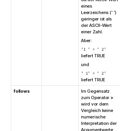
eines
Leerzeichens (' ')
geringer ist als
der ASCII-Wert
einer Zahl.
Aber:
'1 ' < ' 2'
liefert
TRUE
und
' 1' < ' 2'
liefert
TRUE
follows
Im Gegensatz
zum Operator
>
wird vor dem
Vergleich keine
numerische
Interpretation der
Argumentwerte