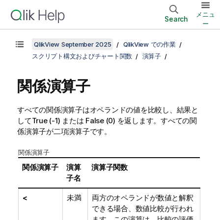
メニュ
Search
ー
QlikView September 2025
QlikView での作業
スクリプト構文およびチャート関数
演算子
関係演算子
すべての関係演算子はオペランドの値を比較し、結果と
して
True
(-1) または
False
(0) を返します。すべての関
係演算子が二項演算子です。
関係演算子
関係演算子
演算
演算子関数
子名
<
未満
両方のオペランドが数値と解釈
できる場合、数値比較が行われ
ます。この演算は、比較の評価