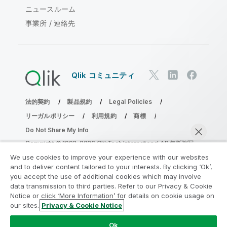
ニュースルーム
事業所 / 連絡先
Qlik コミュニティ
法的契約
製品規約
Legal Policies
リーガルポリシー
利用規約
商標
Do Not Share My Info
Copyright © 1993-2026 QlikTech International AB.無断複写・
転載を禁じます。
We use cookies to improve your experience with our websites
and to deliver content tailored to your interests. By clicking ‘Ok’,
you accept the use of additional cookies which may involve
data transmission to third parties. Refer to our Privacy & Cookie
分析の近代化プログラムに参加する
Notice or click ‘More Information’ for details on cookie usage on
our sites.
Privacy & Cookie Notice
分析最新化プログラムにより、重要な QlikView app を危険
今すぐチャット
にさらすことなく最新化しましょう。
ここをクリック
して詳
Ok