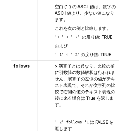
空白 (' ') の ASCII 値は、数字の
ASCII 値より、少ない値になり
ます。
これを次の例と比較します。
'1 ' < ' 2'
の戻り値:
TRUE
および
' 1' < ' 2'
の戻り値:
TRUE
follows
>
演算子とは異なり、比較の前
に引数値の数値解釈は行われま
せん。演算子の左側の値がテキ
スト表現で、それが文字列の比
較で右側の値のテキスト表現の
後に来る場合は True を返しま
す。
' 2' follows '1
は
FALSE
を
返します