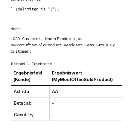
] (delimiter is '|');
Mode:
LOAD Customer, Mode(Product) as
MyMostOftenSoldProduct Resident Temp Group By
Customer;
Beispiel 1 – Ergebnisse
Ergebnisfeld
Ergebniswert
(Kunde)
(MyMostOftenSoldProduct)
Astrida
AA
Betacab
-
Canutility
-