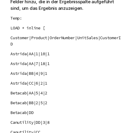
Felder hinzu, die in der Ergebnisspalte aufgeführt
sind, um das Ergebnis anzuzeigen.
Temp:
LOAD * inline [
Customer|Product|OrderNumber|UnitSales|CustomerI
D
Astrida|AA|1|10|1
Astrida|AA|7|18|1
Astrida|BB|4|9|1
Astrida|CC|6|2|1
Betacab|AA|5|4|2
Betacab|BB|2|5|2
Betacab|DD
Canutility|DD|3|8
Canutility|CC