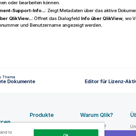
hen oder bearbeiten können.
ent-Support-Info...
: Zeigt Metadaten über das aktive Dokumen
ber QlikView...
: Öffnet das Dialogfeld
Info über QlikView
, wo V
nnummer und Benutzername angezeigt werden.
es Thema
ete Dokumente
Editor für Lizenz-Akt
Produkte
Warum Qlik?
Üb
rcen
DATENINTEGRATI
Warum Qlik?
Un
ON UND -
 and to
e-Videos
Vertrauen und
Fü
Ok
QUALITÄT