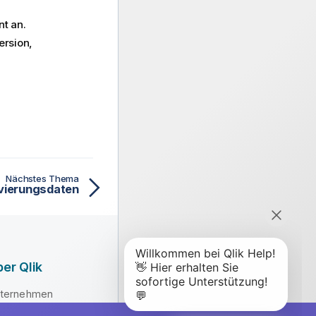
t an.
ersion,
Nächstes Thema
ivierungsdaten
er Qlik
ternehmen
hrung