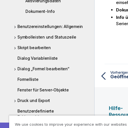
Aktivierungsdaten
einse
Dokum
Dokument-Info
Info ü
Serie
Benutzereinstellungen: Allgemein
Symbolleisten und Statuszeile
Skript bearbeiten
Dialog Variablenliste
Dialog „Formel bearbeiten“
Vorherig
Geöffn
Formelliste
Fenster für Server-Objekte
Druck und Export
Hilfe-
Benutzerdefinierte
Ressou
Fehlermeldungen
We use cookies to improve your experience with our websites
Qlik Hilf
Shortcuts