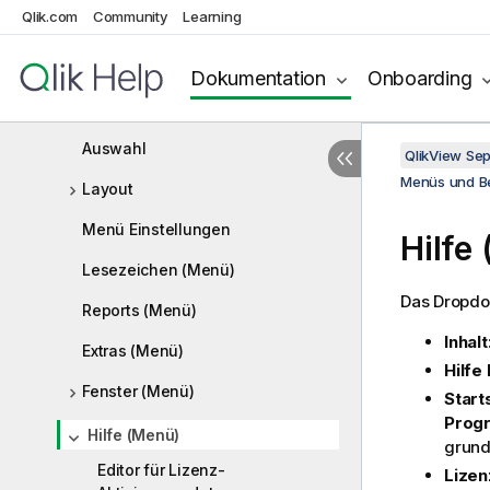
Qlik.com
Community
Learning
Menü „Datei“
Bearbeiten (Menü)
Dokumentation
Onboarding
Ansicht (Menü)
Auswahl
QlikView Se
Menüs und B
Layout
Menü Einstellungen
Hilfe
Lesezeichen (Menü)
Das Dropd
Reports (Menü)
Inhalt
Extras (Menü)
Hilfe
Fenster (Menü)
Start
Progr
Hilfe (Menü)
grund
Editor für Lizenz-
Lizen