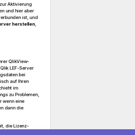
zur Aktivierung
en und hier aber
verbunden ist, und
rver herstellen
,
Ihrer QlikView-
 Qlik LEF-Server
ngsdaten bei
sch auf Ihren
chieht im
ings zu Problemen,
er wenn eine
en dann die
t, die Lizenz-
e beim Qlik