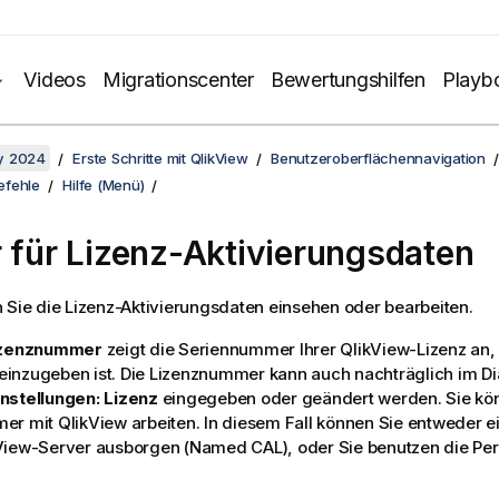
Videos
Migrationscenter
Bewertungshilfen
Playb
y 2024
Erste Schritte mit QlikView
Benutzeroberflächennavigation
efehle
Hilfe (Menü)
r für Lizenz-Aktivierungsdaten
 Sie die Lizenz-Aktivierungsdaten einsehen oder bearbeiten.
izenznummer
zeigt die Seriennummer Ihrer QlikView-Lizenz an, 
n einzugeben ist. Die Lizenznummer kann auch nachträglich im Di
nstellungen: Lizenz
eingegeben oder geändert werden. Sie kö
r mit QlikView arbeiten. In diesem Fall können Sie entweder e
View-Server ausborgen (Named CAL), oder Sie benutzen die Pers