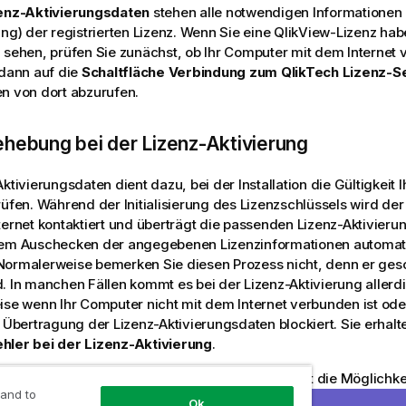
enz-Aktivierungsdaten
stehen alle notwendigen Informationen 
ung) der registrierten Lizenz. Wenn Sie eine QlikView-Lizenz hab
 sehen, prüfen Sie zunächst, ob Ihr Computer mit dem Internet 
 dann auf die
Schaltfläche Verbindung zum QlikTech Lizenz-Se
n von dort abzurufen.
ehebung bei der Lizenz-Aktivierung
ktivierungsdaten dient dazu, bei der Installation die Gültigkeit 
rüfen. Während der Initialisierung des Lizenzschlüssels wird der
ternet kontaktiert und überträgt die passenden Lizenz-Aktivieru
hem Auschecken der angegebenen Lizenzinformationen automati
Normalerweise bemerken Sie diesen Prozess nicht, denn er ges
. In manchen Fällen kommt es bei der Lizenz-Aktivierung allerd
ise wenn Ihr Computer nicht mit dem Internet verbunden ist od
e Übertragung der Lizenz-Aktivierungsdaten blockiert. Sie erhalt
ehler bei der Lizenz-Aktivierung
.
 Besitz einer gültigen Lizenz und haben aber nicht die Möglichkei
 and to
sdaten vom QlikTech Lizenz-Server abzurufen, können Sie dies
Ok