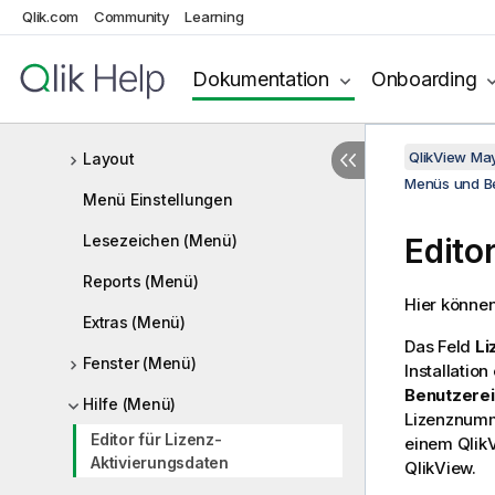
Qlik.com
Community
Learning
Bearbeiten (Menü)
Dokumentation
Onboarding
Ansicht (Menü)
Auswahl
QlikView Ma
Layout
Menüs und B
Menü Einstellungen
Lesezeichen (Menü)
Edito
Reports (Menü)
Hier können
Extras (Menü)
Das Feld
L
Fenster (Menü)
Installatio
Benutzerei
Hilfe (Menü)
Lizenznumme
Editor für Lizenz-
einem Qlik
Aktivierungsdaten
QlikView.