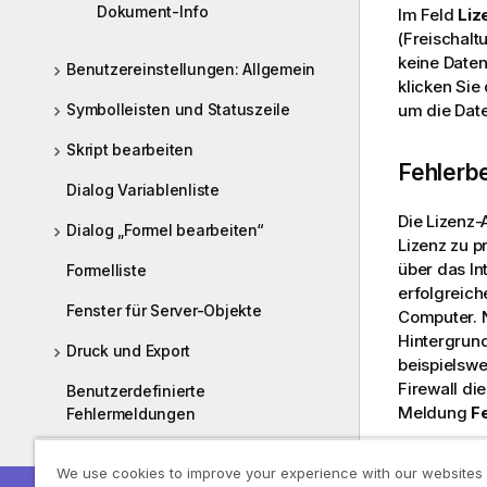
Dokument-Info
Im Feld
Liz
(Freischalt
keine Daten
Benutzereinstellungen: Allgemein
klicken Sie
Symbolleisten und Statuszeile
um die Date
Skript bearbeiten
Fehlerb
Dialog Variablenliste
Die Lizenz-A
Dialog „Formel bearbeiten“
Lizenz zu p
über das In
Formelliste
erfolgreic
Fenster für Server-Objekte
Computer. 
Hintergrund
Druck und Export
beispielswe
Firewall di
Benutzerdefinierte
Meldung
F
Fehlermeldungen
Sind Sie im
Shortcuts
We use cookies to improve your experience with our websites
Aktivierung