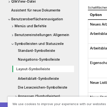
QlikView-Datei
Schaltfläche
Assistent für neue Dokumente
Option
Benutzeroberflächennavigation
Neues Arb
Menüs und Befehle
Arbeitsbla
Benutzereinstellungen: Allgemein
Symbolleisten und Statuszeile
Arbeitsbla
Standard-Symbolleiste
Navigations-Symbolleiste
Eigenscha
Layout-Symbolleiste
Arbeitsblatt-Symbolleiste
Neue List
Die Lesezeichen-Symbolleiste
Anpassen (Symbolleisten)
Neue Stat
We use cookies to improve your experience with our websites
Statuszeile