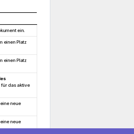
okument ein.
m einen Platz
m einen Platz
des
 für das aktive
t eine neue
t eine neue