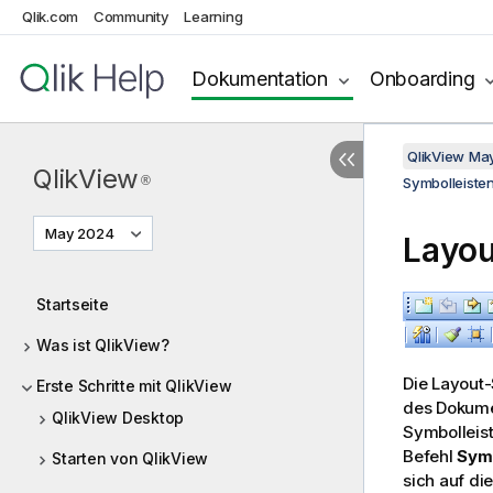
Qlik.com
Community
Learning
Dokumentation
Onboarding
QlikView Ma
QlikView
®
Symbolleisten
May 2024
Layou
Startseite
Was ist QlikView?
Die Layout-
Erste Schritte mit QlikView
des Dokume
QlikView Desktop
Symbolleis
Befehl
Symb
Starten von QlikView
sich auf di