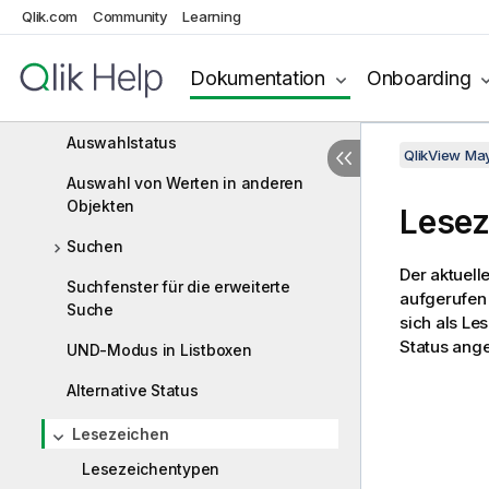
Qlik.com
Community
Learning
Feld
Auswahl verschieben
Dokumentation
Onboarding
Ausgewählte Werte sperren
Auswahlstatus
QlikView Ma
Auswahl von Werten in anderen
Objekten
Lesez
Suchen
Der aktuell
Suchfenster für die erweiterte
aufgerufen 
Suche
sich als Le
Status ang
UND-Modus in Listboxen
Alternative Status
Lesezeichen
Lesezeichentypen