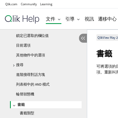
Qlik.com
Community
Learning
指示器
欄位中的多個選項
文件
引導
視訊
遷移中心
移動選項
鎖定已選取的欄位值
QlikView May 2
目前選項
書籤
其他物件中的選項
搜尋
可將選項的目
項。重新叫
進階搜尋對話方塊
列表框中的 AND 模式
輪替狀態機
書籤
書籤類型