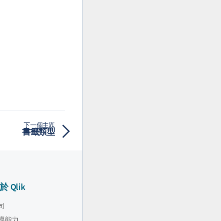
下一個主題
書籤類型
於 Qlik
司
導能力