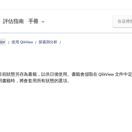
評估指南
手冊
024
使用 QlikView
探索與分析
前狀態另存為書籤，以供日後使用。書籤會擷取在 QlikView 文件
用書籤時，將會套用所有狀態的選項。