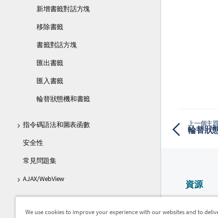
新增書籤對話方塊
移除書籤
書籤對話方塊
匯出書籤
匯入書籤
輪替狀態機和書籤
上一個主
指令碼語法和圖表函數
輪替狀
安全性
常見問題集
AJAX/WebView
資源
部署
Qlik 說明
We use cookies to improve your experience with our websites and to deliv
Qlik Devel