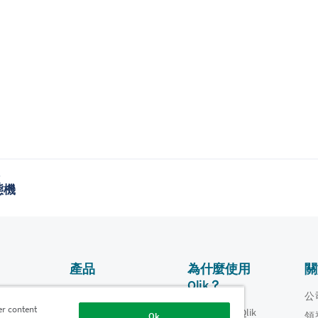
題
態機
產品
為什麼使用
關
Qlik？
資料整合和品質
影片
公
er content
為什麼使用 Qlik
oper
領
Ok