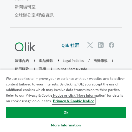
新聞編輯室
全球辦公室/聯絡資訊
Qlik 社群
法律合約
產品條款
Legal Policies
法律條規
使用條款
商標
Do Not Share My Info
© 1993-2026 QlikTech International AB。保留所有權利。
We use cookies to improve your experience with our websites and to deliver
content tailored to your interests. By clicking ‘Ok’, you accept the use of
additional cookies which may involve data transmission to third parties.
Refer to our Privacy & Cookie Notice or click ‘More Information’ for details
加入分析現代化計畫
on cookie usage on our sites.
Privacy & Cookie Notice
透過分析現代化程式進行現代化而不犧牲寶貴的 QlikView 應用
Ok
程式。
按一下這裡
取得更多資訊或聯繫：
ampquestions@qlik.com
More Information