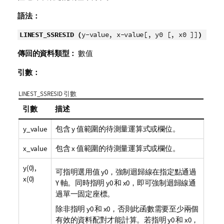
語法：
LINEST_SSRESID (
y-value, x-value[, y0 [, x0 ]]
)
傳回的資料類型：
數值
引數：
LINEST_SSRESID 引數
引數
描述
y_value
包含
y
值範圍的待測量運算式或欄位。
x_value
包含
x
值範圍的待測量運算式或欄位。
y(0),
可指明選用值
y0
，強制迴歸線在指定點通過
x(0)
Y 軸。同時指明
y0
和
x0
，即可強制迴歸線通
過單一固定座標。
除非指明
y0
和
x0
，否則此函數需要至少兩個
有效的資料配對才能計算。若指明
y0
和
x0
，