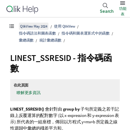
功能
Search
表
QlikView May 2024
使用 QlikView
指令碼語法和圖表函數
指令碼和圖表運算式中的函數
彙總函數
統計彙總函數
LINEST_SSRESID - 指令碼函
數
在此頁面
瞭解更多資訊
LINEST_SSRESID()
會針對由
group by
子句所定義之若干記
錄上反覆運算的配對數字 (以
x-expression
和
y-expression
表
示) 所代表的一組座標，傳回以方程式
y=mx+b
所定義之線
性迴歸中彙總的殘差平方和。