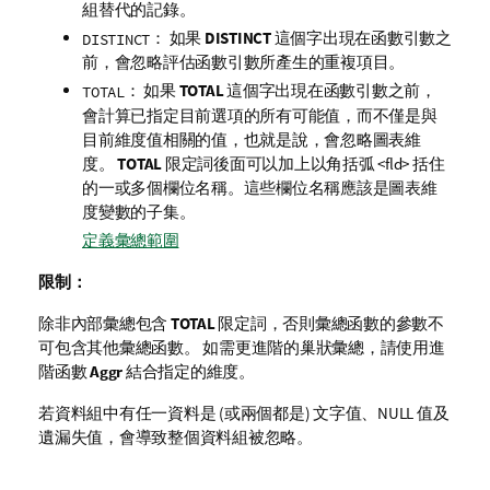
組替代的記錄。
： 如果
DISTINCT
這個字出現在函數引數之
DISTINCT
前，會忽略評估函數引數所產生的重複項目。
： 如果
TOTAL
這個字出現在函數引數之前，
TOTAL
會計算已指定目前選項的所有可能值，而不僅是與
目前維度值相關的值，也就是說，會忽略圖表維
度。
TOTAL
限定詞後面可以加上以角括弧
<fld>
括住
的一或多個欄位名稱。這些欄位名稱應該是圖表維
度變數的子集。
定義彙總範圍
限制：
除非內部彙總包含
TOTAL
限定詞，否則彙總函數的參數不
可包含其他彙總函數。 如需更進階的巢狀彙總，請使用進
階函數
Aggr
結合指定的維度。
若資料組中有任一資料是 (或兩個都是) 文字值、
NULL
值及
遺漏失值，會導致整個資料組被忽略。