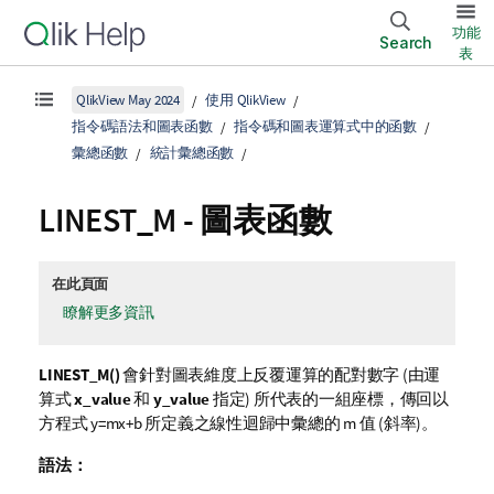
功能
Search
表
QlikView May 2024
使用 QlikView
指令碼語法和圖表函數
指令碼和圖表運算式中的函數
彙總函數
統計彙總函數
LINEST_M
- 圖表函數
在此頁面
瞭解更多資訊
LINEST_M()
會針對圖表維度上反覆運算的配對數字 (由運
算式
x_value
和
y_value
指定) 所代表的一組座標，傳回以
方程式
y=mx+b
所定義之線性迴歸中彙總的
m
值 (斜率)。
語法：