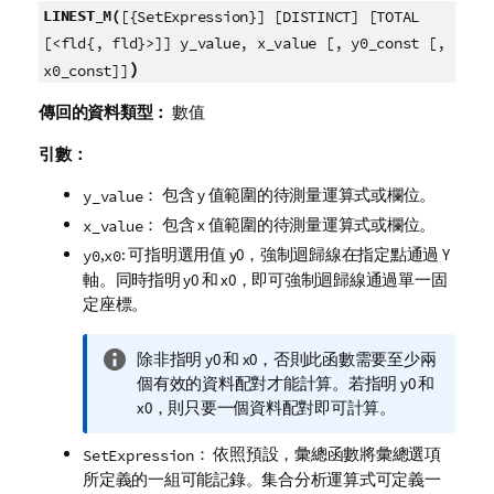
LINEST_M(
[{SetExpression}] [DISTINCT] [TOTAL
[<fld{, fld}>]] y_value, x_value [, y0_const [,
)
x0_const]]
傳回的資料類型：
數值
引數：
： 包含
y
值範圍的待測量運算式或欄位。
y_value
： 包含
x
值範圍的待測量運算式或欄位。
x_value
,
: 可指明選用值
y0
，強制迴歸線在指定點通過 Y
y0
x0
軸。同時指明
y0
和
x0
，即可強制迴歸線通過單一固
定座標。
資
除非指明
y0
和
x0
，否則此函數需要至少兩
訊
個有效的資料配對才能計算。若指明
y0
和
備
x0
，則只要一個資料配對即可計算。
註
： 依照預設，彙總函數將彙總選項
SetExpression
所定義的一組可能記錄。集合分析運算式可定義一