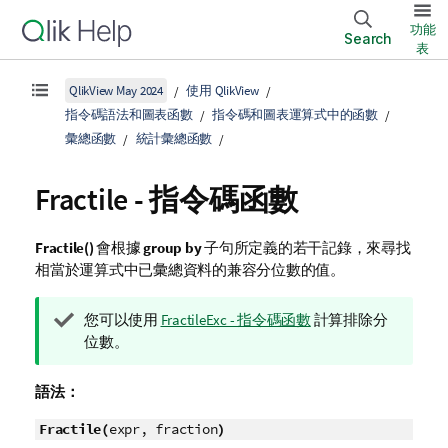
功能
Search
表
QlikView May 2024
使用 QlikView
指令碼語法和圖表函數
指令碼和圖表運算式中的函數
彙總函數
統計彙總函數
Fractile - 指令碼函數
Fractile()
會根據
group by
子句所定義的若干記錄，來尋找
相當於運算式中已彙總資料的兼容分位數的值。
提
您可以使用
FractileExc - 指令碼函數
計算排除分
示
位數。
備
註
語法：
Fractile(
expr, fraction
)