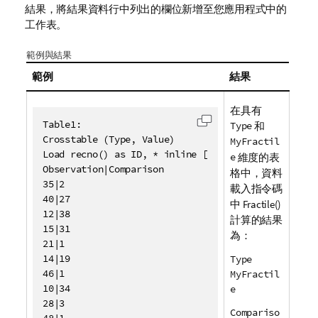
結果，將結果資料行中列出的欄位新增至您應用程式中的
工作表。
範例與結果
範例
結果
在具有
Table1:

Type
和
將代碼複製到剪貼簿
Crosstable (Type, Value)

MyFractil
Load recno() as ID, * inline [

e
維度的表
Observation|Comparison

格中，資料
35|2

載入指令碼
40|27

中
Fractile()
12|38

計算的結果
15|31

為：
21|1

14|19

Type
46|1

MyFractil
10|34

e
28|3

Compariso
48|1
