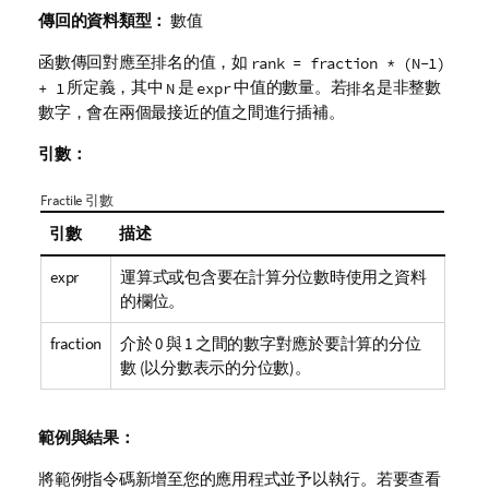
傳回的資料類型：
數值
函數傳回對應至排名的值，如
rank = fraction * (N-1)
所定義，其中
是
中值的數量。若
是非整數
+ 1
N
expr
排名
數字，會在兩個最接近的值之間進行插補。
引數：
Fractile 引數
引數
描述
expr
運算式或包含要在計算分位數時使用之資料
的欄位。
fraction
介於 0 與 1 之間的數字對應於要計算的分位
數 (以分數表示的分位數)。
範例與結果：
將範例指令碼新增至您的應用程式並予以執行。若要查看