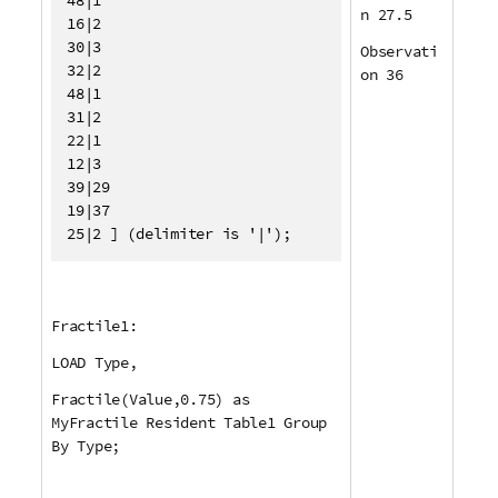
n 27.5
16|2

30|3

Observati
32|2

on 36
48|1

31|2

22|1

12|3

39|29

19|37

25|2 ] (delimiter is '|');
Fractile1:
LOAD Type,
Fractile(Value,0.75) as
MyFractile Resident Table1 Group
By Type;