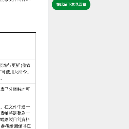
在此留下意見回饋
進行更新 (儘管
才可使用此命令。
異。
圖表已分離時才可
圖。在文件中進一
圖表軸將調整為一
頂端繪製目前資料
 參考繪圖僅可在