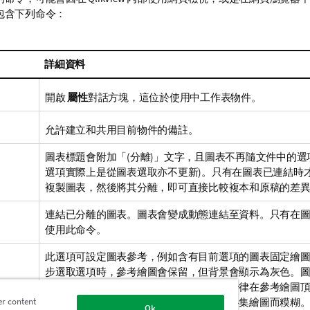
包含下列命令：
詳細資料
開啟
屬性
對話方塊，這位於使用中工作表物件。
允許建立和共用目前物件的備註。
圖表標題會附加「(分離)」文字，且圖表不再隨文件中的選項
選項實際上是從圖表選取亦不更新)。只有在圖表已連結時
複製圖表，然後將其分離，即可直接比較複本和原稿的差
連結已分離的圖表。圖表會變成動態連結至資料。只有在
使用此命令。
此選項可設定圖表參考，例如含有目前選項的圖表固定繪
步選取選項時，參考繪圖會保留，但背景會顯示為灰色。
律涵蓋最大的背景資料集和目前資料集。一律在參考繪圖
集。參考繪圖的某些部分可能由於目前資料集繪圖而糢糊。
er content
Ok