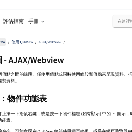
評估指南
手冊
024
使用 QlikView
AJAX/WebView
- AJAX/Webview
用值點之間的線段、僅使用值點或同時使用線段和值點來呈現資料。
趨勢資料。
：物件功能表
上按一下滑鼠右鍵，或是按一下物件標題 (如有顯示) 中的
圖示，
功能表。
命令，可能會因在 QlikView 內部使用網頁檢視，或是在網頁瀏覽