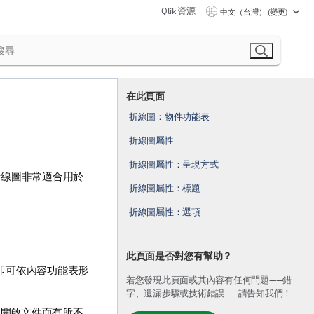
Qlik 資源
中文（台灣） (變更)
在此頁面
折線圖：物件功能表
折線圖屬性
折線圖屬性：呈現方式
折線圖非常適合用於
折線圖屬性：標題
折線圖屬性：選項
此頁面是否對您有幫助？
即可依內容功能表形
若您發現此頁面或其內容有任何問題——錯
字、遺漏步驟或技術錯誤——請告知我們！
器中開啟文件而有所不