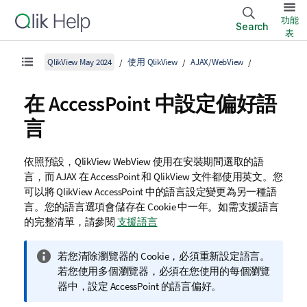
功能
Search
表
QlikView May 2024
使用 QlikView
AJAX/WebView
在 AccessPoint 中設定偏好語
言
依照預設，
QlikView
WebView 使用在安裝期間選取的語
言，而 AJAX 在 AccessPoint 和
QlikView
文件都使用英文。您
可以將
QlikView
AccessPoint 中的語言設定變更為另一種語
言。您的語言選項會儲存在 Cookie 中一年。如需支援語言
的完整清單，請參閱
支援語言
資
若您清除瀏覽器的 Cookie，必須重新設定語言。
訊
若您使用多個瀏覽器，必須在您使用的每個瀏覽
備
器中，設定 AccessPoint 的語言偏好。
註