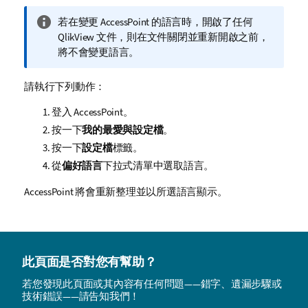
資
若在變更 AccessPoint 的語言時，開啟了任何
訊
QlikView
文件，則在文件關閉並重新開啟之前，
備
將不會變更語言。
註
請執行下列動作：
登入 AccessPoint。
按一下
我的最愛與設定檔
。
按一下
設定檔
標籤。
從
偏好語言
下拉式清單中選取語言。
AccessPoint 將會重新整理並以所選語言顯示。
此頁面是否對您有幫助？
若您發現此頁面或其內容有任何問題——錯字、遺漏步驟或
技術錯誤——請告知我們！