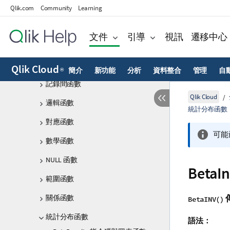
格式設定函數
Qlik.com
Community
Learning
一般數值函數
文件
引導
視訊
遷移中心
地理空間函數
解譯函數
Qlik Cloud
簡介
新功能
分析
資料整合
管理
自
®
記錄間函數
Qlik Cloud
邏輯函數
統計分布函數
對應函數
可能
數學函數
NULL 函數
Bet
範圍函數
關係函數
BetaINV()
統計分布函數
語法：