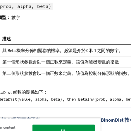
prob, alpha, beta)
類型：
數字
描述
與 Beta 機率分佈相關聯的機率。必須是介於 0 和 1 之間的數字。
第一個形狀參數會以一個正數來定義。該值為隨機變數的指數
第二個形狀參數會以一個正數來定義。該值為控制分佈形狀的指數
函數的關係如下：
taDist
BetaDist(value, alpha, beta), then BetaInv(prob, alpha, be
題
ist 指令碼與圖表函數
BinomDis
er content
Ok