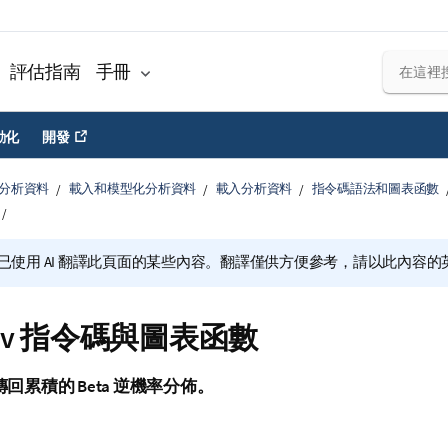
評估指南
手冊
動化
開發
分析資料
載入和模型化分析資料
載入分析資料
指令碼語法和圖表函數
已使用 AI 翻譯此頁面的某些內容。翻譯僅供方便參考，請以此內容
aInv 指令碼與圖表函數
傳回累積的 Beta 逆機率分佈。