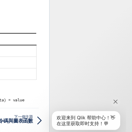
。
ta) = value
下一個主題
t 指令碼與圖表函數