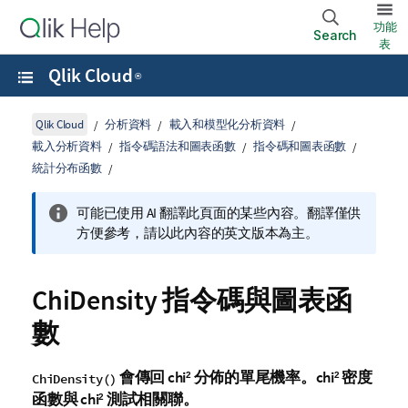
功能
Search
表
Qlik Cloud
®
Qlik Cloud
分析資料
載入和模型化分析資料
載入分析資料
指令碼語法和圖表函數
指令碼和圖表函數
統計分布函數
可能已使用 AI 翻譯此頁面的某些內容。翻譯僅供
方便參考，請以此內容的英文版本為主。
ChiDensity 指令碼與圖表函
數
會傳回 chi
分佈的單尾機率。chi
密度
2
2
ChiDensity()
函數與 chi
測試相關聯。
2