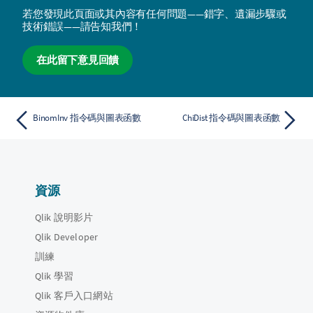
若您發現此頁面或其內容有任何問題——錯字、遺漏步驟或
技術錯誤——請告知我們！
在此留下意見回饋
BinomInv 指令碼與圖表函數
ChiDist 指令碼與圖表函數
資源
Qlik 說明影片
Qlik Developer
訓練
Qlik 學習
Qlik 客戶入口網站