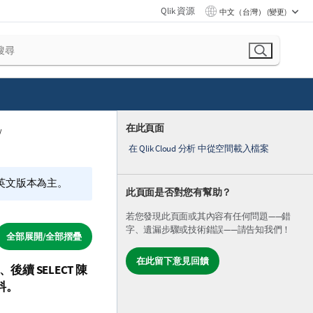
Qlik 資源
中文（台灣） (變更)
在此頁面
在 Qlik Cloud 分析 中從空間載入檔案
的英文版本為主。
此頁面是否對您有幫助？
若您發現此頁面或其內容有任何問題——錯
字、遺漏步驟或技術錯誤——請告知我們！
全部展開/全部摺疊
在此留下意見回饋
頁、後續
SELECT
陳
料。