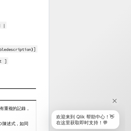
] |
]
)
bledescription
]
t
有重複的記錄，
AD 陳述式，如同