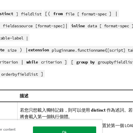
[(
] |
stinct
from
] fieldlist
file [ format-spec
|
inline
fieldassource [format-spec]
data [ format-spec 
table-label |
) |
te
extension
(
size
pluginname.functionname
[script] ta
|
]
[
while
group by
riterion
criterion
groupbyfieldlis
]
orderbyfieldlist
描述
若您只想載入獨特記錄，則可以使用
distinct
作為述詞。若
將會載入第一個執行個體。
若您正在使用前置載入，您需要將
distinct
置於第一個 LO
er content
distinct
僅影響目的地表格。
Ok