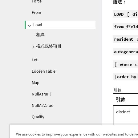
Force
語法：
From
[
LOAD
di
Load
from_field
相異
resident
格式規格項目
autogenera
Let
[
where
c
Loosen Table
[
order by
Map
引數
NullAsNull
引數
NullAsValue
distinct
Qualify
Rem
We use cookies to improve your experience with our websites and to deliv