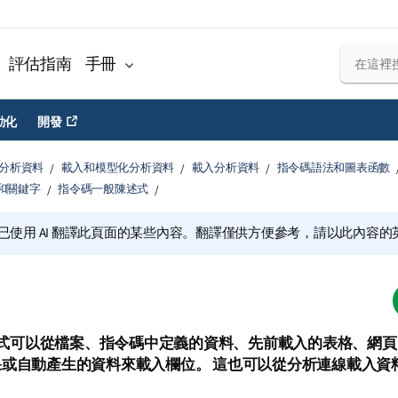
評估指南
手冊
動化
開發
分析資料
載入和模型化分析資料
載入分析資料
指令碼語法和圖表函數
和關鍵字
指令碼一般陳述式
已使用 AI 翻譯此頁面的某些內容。翻譯僅供方便參考，請以此內容
式可以從檔案、指令碼中定義的資料、先前載入的表格、網
或自動產生的資料來載入欄位。 這也可以從分析連線載入資