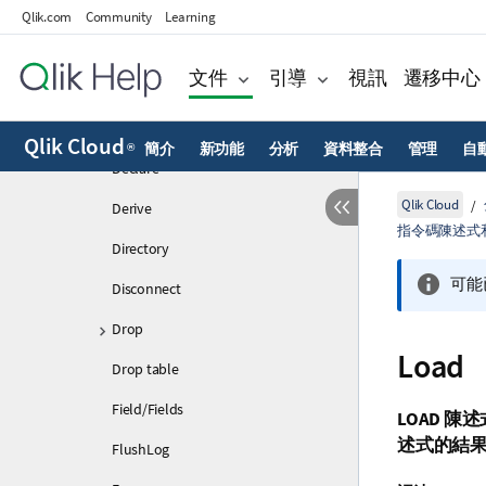
Comment table
Qlik.com
Community
Learning
Connect
文件
引導
視訊
遷移中心
Constrain
Create relationship
Qlik Cloud
簡介
新功能
分析
資料整合
管理
自
®
Declare
Qlik Cloud
Derive
指令碼陳述式
Directory
可能
Disconnect
Drop
Load
Drop table
Field/Fields
LOAD
陳述
述式的結果
FlushLog