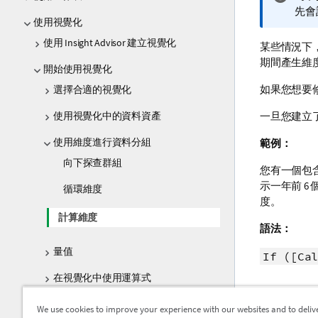
訊
先會
使用視覺化
備
註
使用 Insight Advisor 建立視覺化
某些情況下
期間產生維
開始使用視覺化
如果您想要
選擇合適的視覺化
使用視覺化中的資料資產
一旦您建立
使用維度進行資料分組
範例：
向下探查群組
您有一個包
示一年前 
循環維度
度。
計算維度
語法：
量值
If ([Cal
在視覺化中使用運算式
透過主項目重複使用資產
瞭解更
We use cookies to improve your experience with our websites and to deliv