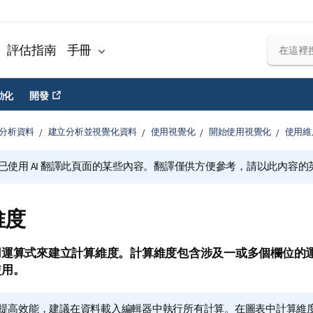
評估指南
手冊
動化
開發
分析資料
建立分析並視覺化資料
使用視覺化
開始使用視覺化
使用維
已使用 AI 翻譯此頁面的某些內容。翻譯僅供方便參考，請以此內容
維度
用運算式來建立計算
維度
。計算維度包含涉及一或多個欄位的
使用。
提高效能，建議在資料載入編輯器中執行所有計算。在
圖表
中計算維