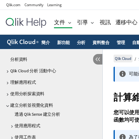
Qlik.com
Community
Learning
文件
引導
視訊
遷移中心
Qlik Cloud
簡介
新功能
分析
資料整合
管理
自
®
Qlik Cloud
分析資料
Qlik Cloud 分析 活動中心
可能
理解應用程式
使用分析探索資料
計算
建立分析並視覺化資料
您可以使
透過 Qlik Sense 建立分析
函數均可
使用應用程式
資
為了
使用工作表