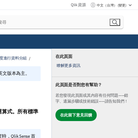
Qlik 資源
中文（台灣） (變更)
在此頁面
度進行資料分組
瞭解更多資訊
的英文版本為主。
此頁面是否對您有幫助？
若您發現此頁面或其內容有任何問題——錯
字、遺漏步驟或技術錯誤——請告知我們！
運算式。所有標準
在此留下意見回饋
度時，
Qlik Sense
首