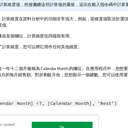
計算維度值，然後彙總這些計算值的
量值
，這比在
載入指令碼
中計算
，計算維度在資料分析中的功能非常強大，例如，當維度值取決於
選
度值。
修改某個
欄位
，計算維度也同樣很有用。
了計算維度，您可以將它用作任何其他維度。
含一年十二個月被稱為
Calendar Month
的欄位。在
應用程式
中，您想要
6 個月的每月銷售額。對於剩餘月份，您想顯示一個總數。您可以使用
endar Month] <7, [Calendar Month], 'Rest')
多資訊
er content
Ok