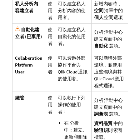
私人分析內
使
可以建立私人
新增內容時，
容建立者
用
分析內容的使
空間
清單中的
者
用者。
個人
空間選項
自動化建
使
可以建立私人
分析
活動中心
立者
(已棄用)
用
自動化的使用
建立頁面中的
者
者。
自動化
選項。
Collaboration
使
可以透過外部
可以新增外部
Platform
用
協作平台與
環境，並使用
User
者
Qlik Cloud
通訊
這些環境與其
的使用者。
Qlik Cloud
應用
程式通訊。
總管
使
可以執行下列
分析
活動中心
用
操作的使用
建立頁面中的
者
者：
詞彙表
選項。
在
分析
資料品質
中的
中：建立、
驗證規則
索引
更新和刪除
標籤。