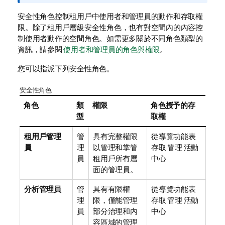
安全性角色控制租用戶中使用者和管理員的動作和存取權
限。除了租用戶層級安全性角色，也有對空間內的內容控
制使用者動作的空間角色。如需更多關於不同角色類型的
資訊，請參閱
使用者和管理員的角色與權限
。
您可以指派下列安全性角色。
安全性角色
角色
類
權限
角色授予的存
型
取權
租用戶管理
管
具有完整權限
從導覽功能表
員
理
以管理和掌管
存取
管理
活動
員
租用戶所有層
中心
面的管理員。
分析管理員
管
具有有限權
從導覽功能表
理
限，僅能管理
存取
管理
活動
員
部分治理和內
中心
容區域的管理