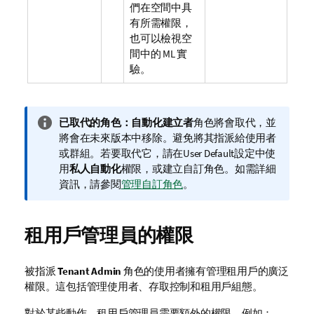
們在空間中具
有所需權限，
也可以檢視空
間中的 ML 實
驗。
資
已取代的角色：
自動化建立者
角色將會取代，並
訊
將會在未來版本中移除。避免將其指派給使用者
備
或群組。若要取代它，請在
User Default
設定中使
註
用
私人自動化
權限，或建立自訂角色。如需詳細
資訊，請參閱
管理自訂角色
。
租用戶管理員的權限
被指派
Tenant Admin
角色的使用者擁有管理租用戶的廣泛
權限。這包括管理使用者、存取控制和租用戶組態。
對於某些動作，租用戶管理員需要額外的權限。例如：