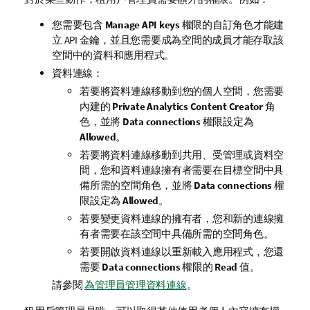
您需要包含
Manage API keys
權限的自訂角色才能建
立 API 金鑰，並且您需要成為空間的成員才能存取該
空間中的資料和應用程式。
資料連線：
若要將資料連線移動到您的個人空間，您需要
內建的
Private Analytics Content Creator
角
色，並將
Data connections
權限設定為
Allowed
。
若要將資料連線移動到共用、受管理或資料空
間，您和資料連線擁有者需要在目標空間中具
備所需的空間角色，並將
Data connections
權
限設定為
Allowed
。
若要變更資料連線的擁有者，您和新的連線擁
有者需要在該空間中具備所需的空間角色。
若要開啟資料連線以重新載入應用程式，您還
需要
Data connections
權限的
Read
值。
請參閱
為管理員管理資料連線
。