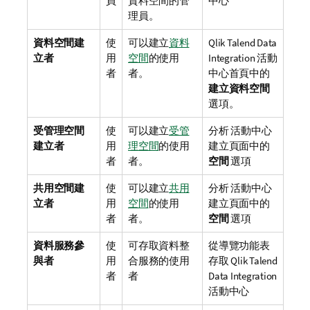
員
資料空間的管
中心
理員。
資料空間建
使
可以建立
資料
Qlik Talend Data
立者
用
空間
的使用
Integration
活動
者
者。
中心首頁中的
建立資料空間
選項。
受管理空間
使
可以建立
受管
分析
活動中心
建立者
用
理空間
的使用
建立頁面中的
者
者。
空間
選項
共用空間建
使
可以建立
共用
分析
活動中心
立者
用
空間
的使用
建立頁面中的
者
者。
空間
選項
資料服務參
使
可存取資料整
從導覽功能表
與者
用
合服務的使用
存取
Qlik Talend
者
者
Data Integration
活動中心