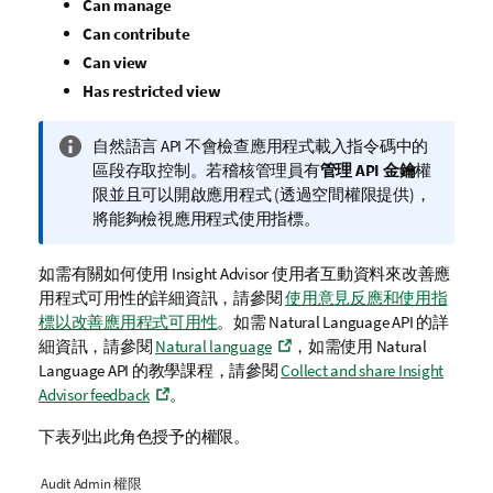
Can manage
Can contribute
Can view
Has restricted view
資
自然語言 API 不會檢查應用程式載入指令碼中的
訊
區段存取控制。若稽核管理員有
管理 API 金鑰
權
備
限並且可以開啟應用程式 (透過空間權限提供)，
註
將能夠檢視應用程式使用指標。
如需有關如何使用
Insight Advisor
使用者互動資料來改善應
用程式可用性的詳細資訊，請參閱
使用意見反應和使用指
標以改善應用程式可用性
。如需 Natural Language API 的詳
細資訊，請參閱
Natural language
，如需使用 Natural
Language API 的教學課程，請參閱
Collect and share Insight
Advisor feedback
。
下表列出此角色授予的權限。
Audit Admin 權限