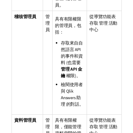
員。
稽核管理員
管
從導覽功能表
具有有限權限
理
存取
管理
活動
的管理員，包
員
中心
括：
存取來自自
然語言 API
的事件和資
料 (也需要
管理 API 金
鑰
權限)。
檢閱使用者
與
Qlik
Answers
助
理
的對話。
資料管理員
管
具有有限權
從導覽功能表
理
限，僅能管理
存取
管理
活動