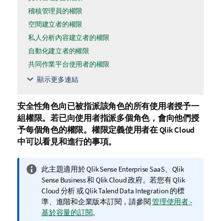
稽核管理員的權限
空間建立者的權限
私人分析內容建立者的權限
自動化建立者的權限
共同作業平台使用者的權限
顯示更多連結
安全性角色向已被指派該角色的所有使用者授予一
組權限。若已向使用者指派多個角色，會向他們授
予每個角色的權限。權限定義使用者在
Qlik Cloud
中可以看見和進行的事項。
資
此主題適用於
Qlik Sense Enterprise SaaS
、
Qlik
訊
Sense Business
和
Qlik Cloud 政府
。若您有
Qlik
備
Cloud 分析
或
Qlik Talend Data Integration
的標
註
準、進階和企業版本訂閱，請參閱
管理使用者 -
基於容量的訂閱
。