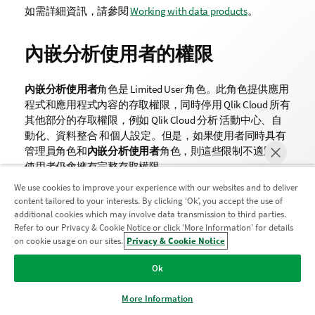
如需詳細資訊，請參閱
Working with data products
。
內嵌分析使用者的權限
內嵌分析使用者
角色是 Limited User 角色。此角色提供應用
程式和應用程式內容的存取權限，同時停用
Qlik Cloud
所有
其他部分的存取權限，例如
Qlik Cloud 分析
活動中心、
自
動化
、
資料整合
和個人設定。但是，如果使用者同時具有
管理員角色和
內嵌分析使用者
角色，則這些限制不適用。
使用者仍會擁有完整存取權限。
We use cookies to improve your experience with our websites and to deliver
具有
內嵌分析使用者
角色的使用者可以透過直接連結存取
content tailored to your interests. By clicking ‘Ok’, you accept the use of
應用程式和工作表，例如在內嵌使用情況下。使用者獲准
additional cookies which may involve data transmission to third parties.
透過應用程式進行的事項是根據使用者的其他安全性角
Refer to our Privacy & Cookie Notice or click ‘More Information’ for details
色、授權權利和空間角色。
on cookie usage on our sites.
Privacy & Cookie Notice
立即聊天
依照預設，會為所有使用者停用
內嵌分析使用者
角色。租
Ok
用戶管理員可以在
管理
活動中心內的
管理使用者
>
權限
之
下將
自動指派
選項切換為開啟，以開啟自動化角色指派。
More Information
請參閱
將安全性角色和自訂角色指派給租用戶中的每個