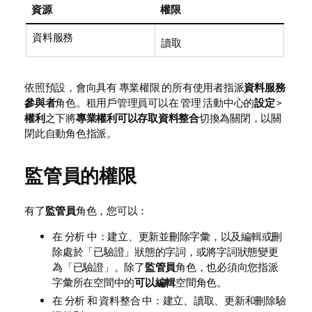
資源
權限
資料服務
讀取
依照預設，會向具有 專業權限 的所有使用者指派
資料服務
參與者
角色。租用戶管理員可以在
管理
活動中心的
設定
>
權利
之下將
專業權利可以存取資料整合
切換為關閉，以關
閉此自動角色指派。
監管員的權限
有了
監管員
角色，您可以：
在
分析
中：建立、更新並刪除字彙，以及編輯或刪
除處於「已驗證」狀態的字詞，或將字詞狀態變更
為「已驗證」。除了
監管員
角色，也必須向您指派
字彙所在空間中的
可以編輯
空間角色。
在
分析
和
資料整合
中：建立、讀取、更新和刪除驗