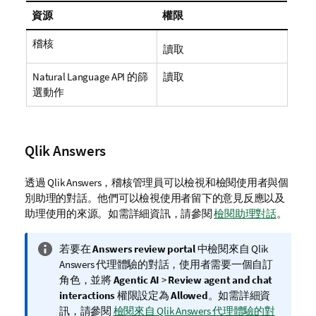
資源
權限
稽核
讀取
Natural Language API 的篩
讀取
選動作
Qlik Answers
透過
Qlik Answers
，稽核管理員可以檢視和檢閱使用者與個
別助理的對話。他們可以檢視使用者留下的意見反應以及
助理使用的來源。如需詳細資訊，請參閱
檢閱助理對話
。
資
若要在
Answers review portal
中檢閱來自
Qlik
訊
Answers
代理體驗的對話，使用者需要一個自訂
備
角色，並將
Agentic AI
>
Review agent and chat
註
interactions
權限設定為
Allowed
。如需詳細資
訊，請參閱
檢閱來自 Qlik Answers 代理體驗的對