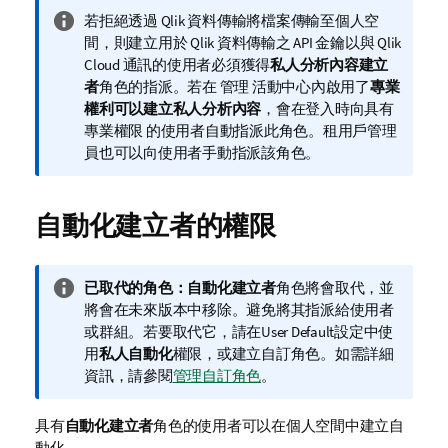
資
若拒絕透過
Qlik
資料傳輸將檔案傳輸至個人空
訊
間，則建立用於
Qlik
資料傳輸之 API 金鑰以與
Qlik
備
Cloud
通訊的使用者必須獲得
私人分析內容建立
註
者
角色的指派。若在
管理
活動中心內啟用了
專業
權利可以建立私人分析內容
，會在登入時向具有
專業權限 的使用者自動指派此角色。租用戶管理
員也可以向使用者手動指派該角色。
自動化建立者的權限
資
已取代的角色：
自動化建立者
角色將會取代，並
訊
將會在未來版本中移除。避免將其指派給使用者
備
或群組。若要取代它，請在
User Default
設定中使
註
用
私人自動化
權限，或建立自訂角色。如需詳細
資訊，請參閱
管理自訂角色
。
具有
自動化建立者
角色的使用者可以在個人空間中建立自
動化。