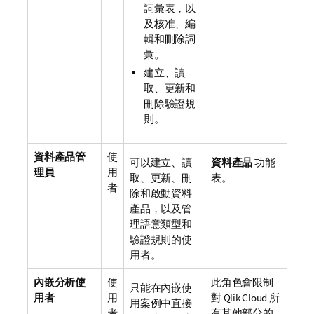
詞彙表，以
及核准、編
輯和刪除詞
彙。
建立、讀
取、更新和
刪除驗證規
則。
資料產品管
使
可以建立、讀
資料產品
功能
理員
用
取、更新、刪
表。
者
除和啟動資料
產品，以及管
理語意類型和
驗證規則的使
用者。
內嵌分析使
使
此角色會限制
只能在內嵌使
用者
用
對
Qlik Cloud
所
用案例中直接
者
有其他部分的