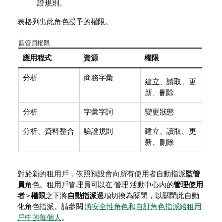
證規則。
表格列出此角色授予的權限。
監管員權限
應用程式
資源
權限
分析
商務字彙
建立、讀取、更
新、刪除
分析
字彙字詞
變更狀態
分析
、
資料整合
驗證規則
建立、讀取、更
新、刪除
對於新的租用戶，依照預設會向所有使用者自動指派
監管
員
角色。租用戶管理員可以在
管理
活動中心內的
管理使用
者
>
權限
之下將
自動指派
選項切換為關閉，以關閉此自動
化角色指派。請參閱
將安全性角色和自訂角色指派給租用
戶中的每個人
。