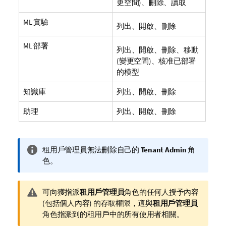
更空間)、刪除、讀取
ML 實驗
列出、開啟、刪除
ML 部署
列出、開啟、刪除、移動
(變更空間)、核准已部署
的模型
知識庫
列出、開啟、刪除
助理
列出、開啟、刪除
資
租用戶管理員無法刪除自己的
Tenant Admin
角
訊
色。
備
註
警
可向獲指派
租用戶管理員
角色的任何人授予內容
告
(包括個人內容) 的存取權限，這與
租用戶管理員
備
角色指派到的租用戶中的所有使用者相關。
註