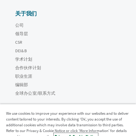
关于我们
公司
领导层
CSR
DEI&B
学术计划
合作伙伴计划
职业生涯
编辑部
全球办公室/联系方式
We use cookies to improve your experience with our websites and to deliver
content tailored to your interests. By clicking ‘Ok’, you accept the use of
Qlik 社区
additional cookies which may involve data transmission to third parties.
Refer to our Privacy & Cookie Notice or click ‘More Information’ for details