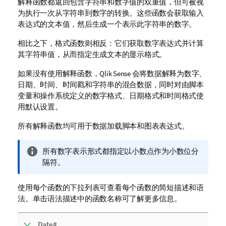
解释函数都返回包含字符串和数字值的双重值，但可被视
为执行一次从字符串到数字的转换。这些函数会获取输入
表达式的文本值，然后生成一个表示此字符串的数字。
相比之下，格式函数则相反：它们获取数字表达式并计算
其字符串值，从而指定生成文本的显示格式。
如果没有使用解释函数，
Qlik Sense
会将数据解释为数字、
日期、时间、时间戳和字符串的混合数据，同时对由脚本
变量和操作系统定义的数字格式、日期格式和时间格式使
用默认设置。
所有解释函数均可用于数据加载脚本和图表表达式。
信
所有数字表示形式都指定以小数点作为小数位分
息
隔符。
注
释
使用每个函数的下拉列表可查看每个函数的简短描述和语
法。单击语法描述中的函数名称可了解更多信息。
Date#