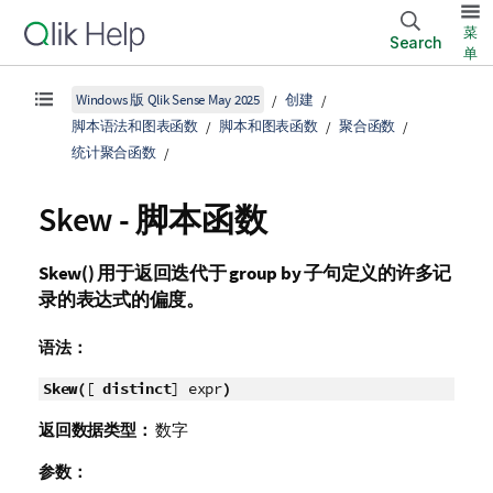
菜
Search
单
Windows 版 Qlik Sense May 2025
创建
脚本语法和图表函数
脚本和图表函数
聚合函数
统计聚合函数
Skew - 脚本函数
Skew()
用于返回迭代于
group by
子句定义的许多记
录的表达式的偏度。
语法：
Skew(
[
distinct
] expr
)
返回数据类型：
数字
参数：