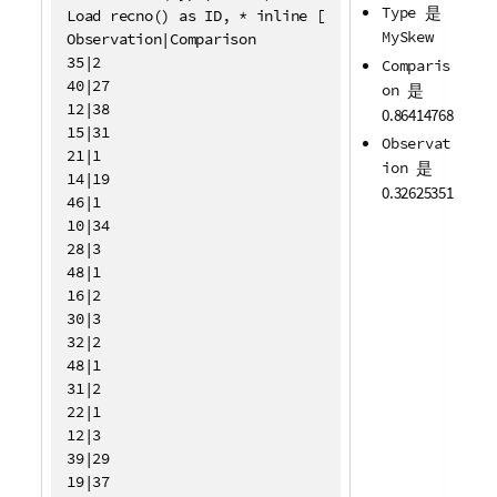
Type
是
Load recno() as ID, * inline [

MySkew
Observation|Comparison

35|2

Comparis
40|27

on
是
12|38

0.86414768
15|31

Observat
21|1

ion
是
14|19

0.32625351
46|1

10|34

28|3

48|1

16|2

30|3

32|2

48|1

31|2

22|1

12|3

39|29

19|37
