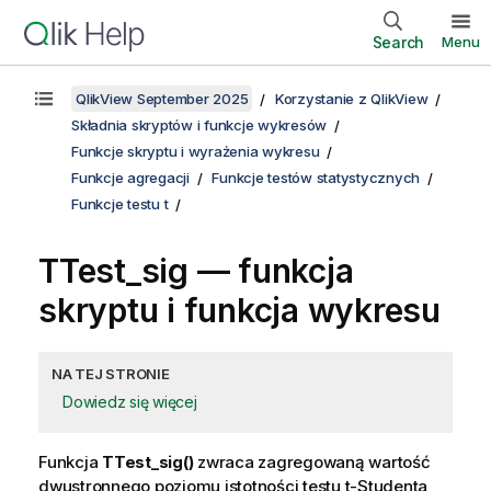
Search
Menu
QlikView September 2025
Korzystanie z QlikView
Składnia skryptów i funkcje wykresów
Funkcje skryptu i wyrażenia wykresu
Funkcje agregacji
Funkcje testów statystycznych
Funkcje testu t
TTest_sig
— funkcja
skryptu i funkcja wykresu
NA TEJ STRONIE
Dowiedz się więcej
Funkcja
TTest_sig()
zwraca zagregowaną wartość
dwustronnego poziomu istotności testu t-Studenta