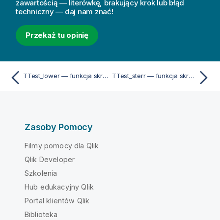
zawartością — literówkę, brakujący krok lub błąd
techniczny — daj nam znać!
Przekaż tu opinię
TTest_lower — funkcja skryptu i funkcja wykresu
TTest_sterr — funkcja skryptu i funkcja wykresu
Zasoby Pomocy
Filmy pomocy dla Qlik
Qlik Developer
Szkolenia
Hub edukacyjny Qlik
Portal klientów Qlik
Biblioteka