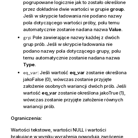
pogrupowane logicznie jak to zostało określone
przez dokładnie dwie wartości w grupie
group
.
Jeśli w skrypcie ładowania nie podano nazwy
pola dotyczącego wartości próby, polu temu
automatycznie zostanie nadana nazwa
Value
.
: Pole zawierające nazwy każdej z dwóch
grp
grup prób. Jeśli w skrypcie ładowania nie
podano nazwy pola dotyczącego grupy, polu
temu automatycznie zostanie nadana nazwa
Type
.
: Jeśli wartość
eq_var
zostanie określona
eq_var
jako
False
(0), wówczas zostanie przyjęte
założenie osobnych wariancji dwóch prób. Jeśli
wartość
eq_var
zostanie określona jako
True
(1),
wówczas zostanie przyjęte założenie równych
wariancji prób.
Ograniczenia:
Wartości tekstowe, wartości
NULL
i wartości
brakujące w wyniku wyrażenia powodują zwrócenie