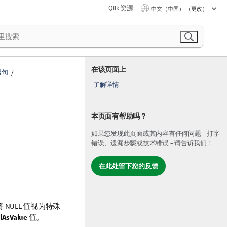
Qlik 资源
中文（中国） （更改）
在该页面上
语句
了解详情
本页面有帮助吗？
如果您发现此页面或其内容有任何问题 – 打字
错误、遗漏步骤或技术错误 – 请告诉我们！
在此处留下您的反馈
将
NULL
值视为特殊
lAsValue
值。