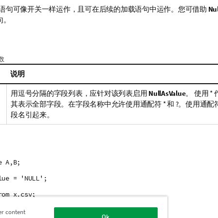
语句可像开关一样运作，且可在后续的加载语句中运作。您可借助
Nul
句。
参数
说明
用逗号分隔的字段列表，应针对该列表启用
NullAsValue
。 使用
*
其表示全部字段。在字段名称中允许使用通配符
*
和
?
。使用通配
段名引起来。
e A,B;
lue = 'NULL';
rom x.csv;
er content
Ok