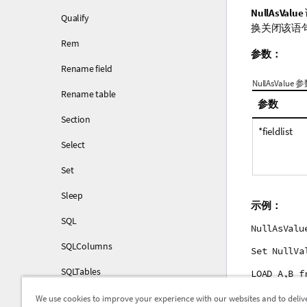
NullAsValue
Qualify
换关闭该语
Rem
参数：
Rename field
NullAsValue 
Rename table
参数
Section
*fieldlist
Select
Set
Sleep
示例：
SQL
NullAsValu
SQLColumns
Set NullVa
SQLTables
LOAD A,B f
SQLTypes
We use cookies to improve your experience with our websites and to deliv