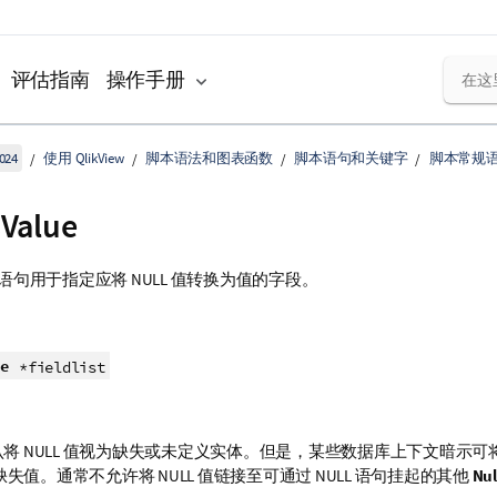
评估指南
操作手册
024
使用 QlikView
脚本语法和图表函数
脚本语句和关键字
脚本常规
sValue
语句用于指定应将
NULL
值转换为值的字段。
e
*fieldlist
认将
NULL
值视为缺失或未定义实体。但是，某些数据库上下文暗示可
缺失值。通常不允许将
NULL
值链接至可通过
NULL
语句挂起的其他
Nul