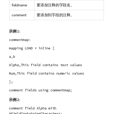
fieldname
要添加注释的字段名。
comment
要添加到字段的注释。
示例 1:
commentmap:
mapping LOAD * inline [
a,b
Alpha,This field contains text values
Num,This field contains numeric values
];
comment fields using commentmap;
示例 2:
comment field Alpha with
AFieldContainingCharacters;