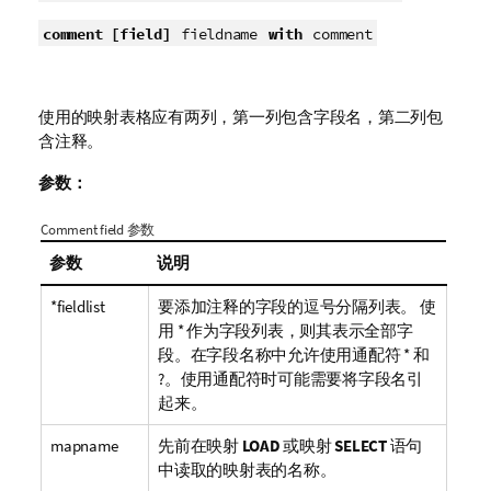
comment [field]
with
fieldname
comment
使用的映射表格应有两列，第一列包含字段名，第二列包
含注释。
参数：
Comment field 参数
参数
说明
*fieldlist
要添加注释的字段的逗号分隔列表。 使
用
*
作为字段列表，则其表示全部字
段。在字段名称中允许使用通配符
*
和
?
。使用通配符时可能需要将字段名引
起来。
mapname
先前在映射
LOAD
或映射
SELECT
语句
中读取的映射表的名称。