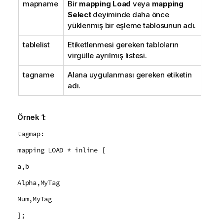
mapname
Bir
mapping Load
veya
mapping
Select
deyiminde daha önce
yüklenmiş bir eşleme tablosunun adı.
tablelist
Etiketlenmesi gereken tabloların
virgülle ayrılmış listesi.
tagname
Alana uygulanması gereken etiketin
adı.
Örnek 1:
tagmap:
mapping LOAD * inline [
a,b
Alpha,MyTag
Num,MyTag
];