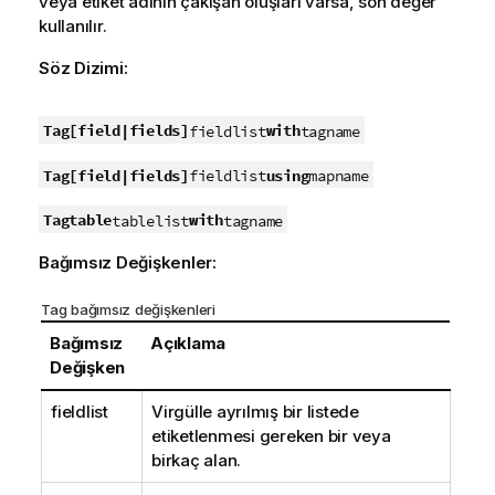
veya etiket adının çakışan oluşları varsa, son değer
kullanılır.
Söz Dizimi:
Tag
[field|fields]
with
fieldlist
tagname
Tag
[field|fields]
using
fieldlist
mapname
Tag
table
with
tablelist
tagname
Bağımsız Değişkenler:
Tag bağımsız değişkenleri
Bağımsız
Açıklama
Değişken
fieldlist
Virgülle ayrılmış bir listede
etiketlenmesi gereken bir veya
birkaç alan.