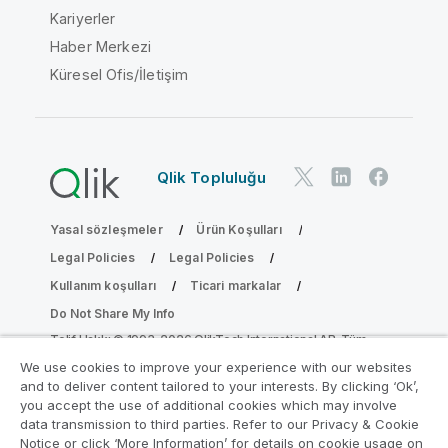
Kariyerler
Haber Merkezi
Küresel Ofis/İletişim
Qlik Topluluğu
Yasal sözleşmeler
Ürün Koşulları
Legal Policies
Legal Policies
Kullanım koşulları
Ticari markalar
Do Not Share My Info
Telif Hakkı © 1993-2026 QlikTech International AB. Tüm
hakları saklıdır.
We use cookies to improve your experience with our websites
and to deliver content tailored to your interests. By clicking ‘Ok’,
you accept the use of additional cookies which may involve
data transmission to third parties. Refer to our Privacy & Cookie
Analiz Modernleştirme Programına katılın
Notice or click ‘More Information’ for details on cookie usage on