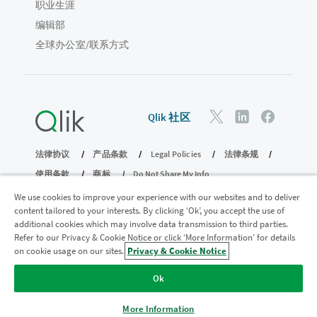
职业生涯
编辑部
全球办公室/联系方式
Qlik 社区
法律协议
产品条款
Legal Policies
法律条规
使用条款
商标
Do Not Share My Info
版权所有 © 1993-2026 QlikTech International AB。保留所有权利。
We use cookies to improve your experience with our websites and to deliver
content tailored to your interests. By clicking ‘Ok’, you accept the use of
additional cookies which may involve data transmission to third parties.
Refer to our Privacy & Cookie Notice or click ‘More Information’ for details
加入分析现代化计划
on cookie usage on our sites.
Privacy & Cookie Notice
使用分析现代化计划实现现代化，同时不损害您宝贵的
Ok
QlikView 应用程序。
单击此处
了解更多信息或联系：
ampquestions@qlik.com
More Information